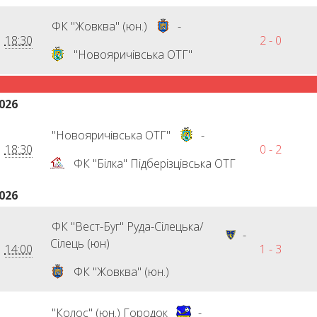
ФК "Жовква" (юн.)
-
18:30
2 - 0
"Новояричівська ОТГ"
026
"Новояричівська ОТГ"
-
18:30
0 - 2
ФК "Білка" Підберізцівська ОТГ
026
ФК "Вест-Буг" Руда-Сілецька/
-
Сілець (юн)
14:00
1 - 3
ФК "Жовква" (юн.)
"Колос" (юн.) Городок
-