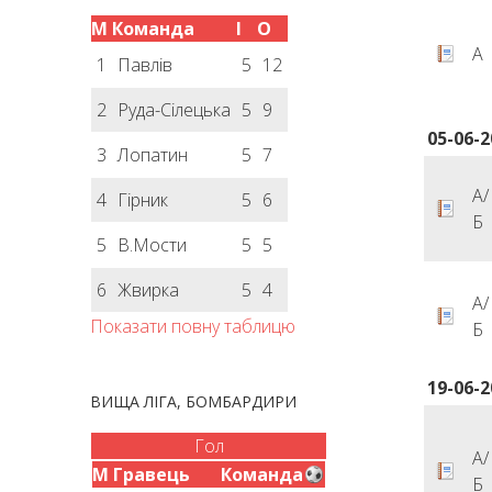
М
Команда
І
О
А
1
Павлів
5
12
2
Руда-Сілецька
5
9
05-06-2
3
Лопатин
5
7
А/
4
Гірник
5
6
Б
5
В.Мости
5
5
6
Жвирка
5
4
А/
Показати повну таблицю
Б
19-06-2
ВИЩА ЛІГА, БОМБАРДИРИ
Гол
А/
М
Гравець
Команда
Б