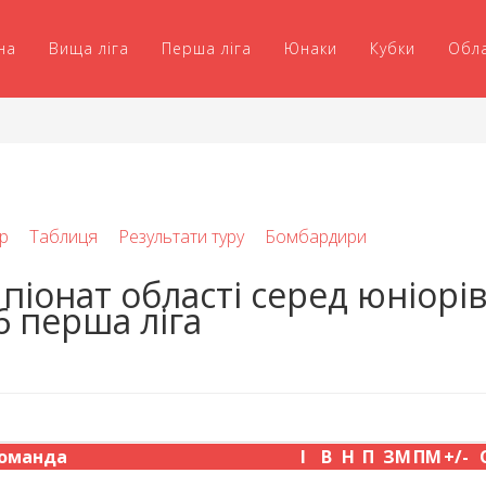
на
Вища ліга
Перша ліга
Юнаки
Кубки
Обл
р
Таблиця
Результати туру
Бомбардири
піонат області серед юніорі
6 перша ліга
оманда
І
В
Н
П
ЗМ
ПМ
+/-