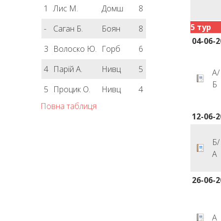
1
Лис М.
Домш
8
5 тур
-
Саган Б.
Боян
8
04-06-2
3
Волоско Ю.
Горб
6
4
Парій А.
Нивц
5
А/
Б
5
Процик О.
Нивц
4
Повна таблиця
12-06-2
Б/
А
26-06-2
А