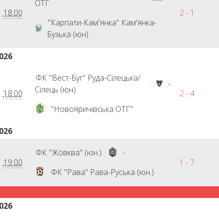
ОТГ
18:00
2 - 1
"Карпати-Кам'янка" Кам'янка-
Бузька (юн)
026
ФК "Вест-Буг" Руда-Сілецька/
-
Сілець (юн)
18:00
2 - 4
"Новояричівська ОТГ"
026
ФК "Жовква" (юн.)
-
19:00
1 - 7
ФК "Рава" Рава-Руська (юн.)
026