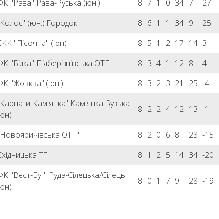
ФК "Рава" Рава-Руська (юн.)
8
7
1
0
34
7
27
"Колос" (юн.) Городок
8
6
1
1
34
9
25
СКК "Пісочна" (юн)
8
5
1
2
17
14
3
ФК "Білка" Підберізцівська ОТГ
8
3
4
1
12
8
4
ФК "Жовква" (юн.)
8
3
2
3
21
25
-4
"Карпати-Кам'янка" Кам'янка-Бузька
8
2
2
4
12
13
-1
юн)
"Новояричівська ОТГ"
8
2
0
6
8
23
-15
Східницька ТГ
8
1
2
5
14
34
-20
ФК "Вест-Буг" Руда-Сілецька/Сілець
8
0
1
7
9
28
-19
юн)