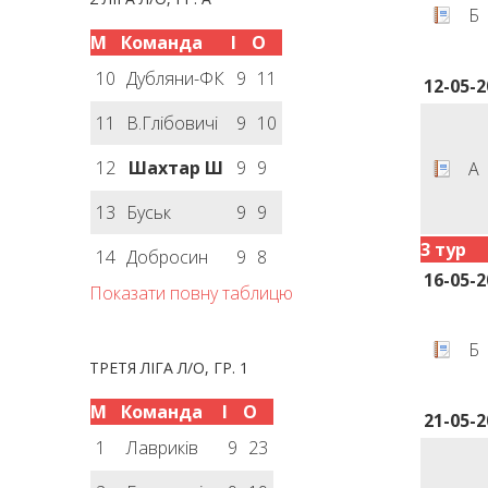
Б
М
Команда
І
О
10
Дубляни-ФК
9
11
12-05-2
11
В.Глібовичі
9
10
12
Шахтар Ш
9
9
А
13
Буськ
9
9
3 тур
14
Добросин
9
8
16-05-2
Показати повну таблицю
Б
ТРЕТЯ ЛІГА Л/О, ГР. 1
М
Команда
І
О
21-05-2
1
Лавриків
9
23