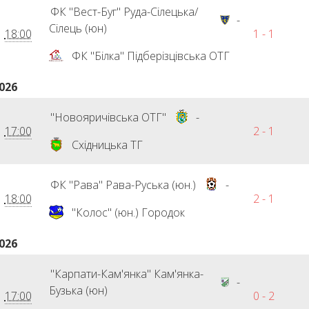
ФК "Вест-Буг" Руда-Сілецька/
-
Сілець (юн)
18:00
1 - 1
ФК "Білка" Підберізцівська ОТГ
026
"Новояричівська ОТГ"
-
17:00
2 - 1
Східницька ТГ
ФК "Рава" Рава-Руська (юн.)
-
18:00
2 - 1
"Колос" (юн.) Городок
026
"Карпати-Кам'янка" Кам'янка-
-
Бузька (юн)
17:00
0 - 2