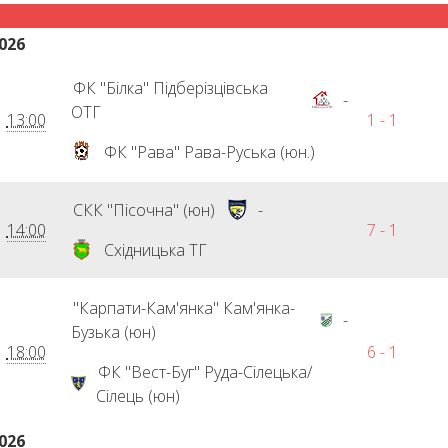
026
ФК "Білка" Підберізцівська
-
ОТГ
13:00
1 - 1
ФК "Рава" Рава-Руська (юн.)
СКК "Пісочна" (юн)
-
14:00
7 - 1
Східницька ТГ
"Карпати-Кам'янка" Кам'янка-
-
Бузька (юн)
18:00
6 - 1
ФК "Вест-Буг" Руда-Сілецька/
Сілець (юн)
026