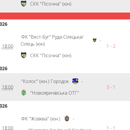
СКК "Пісочна" (юн)
026
ФК "Вест-Буг" Руда-Сілецька/
-
Сілець (юн)
18:00
1 - 2
СКК "Пісочна" (юн)
026
"Колос" (юн.) Городок
-
18:00
3 - 1
"Новояричівська ОТГ"
026
ФК "Жовква" (юн.)
-
18:00
1 - 1