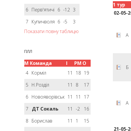
1 тур
6
Перв'ятичі
6
-12
3
02-05-2
7
Купичволя
6
-5
3
Показати повну таблицю
А
ПЛЛ
М
Команда
І
РМ
О
Б
4
Корміл
11
18
19
5
Н.Розділ
11
8
17
6
Новояворівськ
11
11
17
А
7
ДТ Сокаль
11
-2
16
8
Борислав
11
1
15
21-05-2