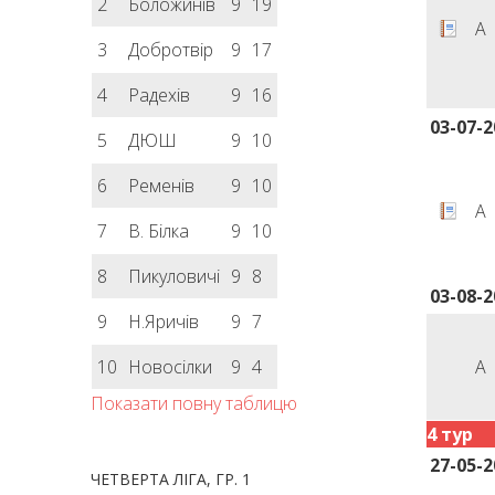
2
Боложинів
9
19
А
3
Добротвір
9
17
4
Радехів
9
16
03-07-2
5
ДЮШ
9
10
6
Ременів
9
10
А
7
В. Білка
9
10
8
Пикуловичі
9
8
03-08-2
9
Н.Яричів
9
7
10
Новосілки
9
4
А
Показати повну таблицю
4 тур
27-05-2
ЧЕТВЕРТА ЛІГА, ГР. 1