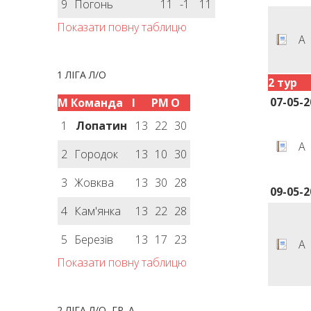
9
Погонь
11
-1
11
Показати повну таблицю
А
1 ЛІГА Л/О
2 тур
07-05-2
М
Команда
І
РМ
О
1
Лопатин
13
22
30
А
2
Городок
13
10
30
3
Жовква
13
30
28
09-05-2
4
Кам'янка
13
22
28
5
Березів
13
17
23
А
Показати повну таблицю
2 ЛІГА Л/О, ГР. А