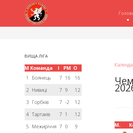
Голов
ВИЩА ЛІГА
Календа
М
Команда
І
РМ
О
Чем
1
Боянець
7
16
16
202
2
Нивиці
7
9
12
3
Горбків
7
-2
12
4
Тартаків
7
1
12
М.
К
5
Межиріччя
7
0
9