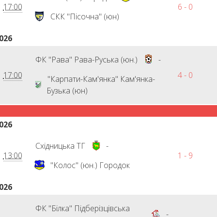
17:00
6 - 0
СКК "Пісочна" (юн)
026
ФК "Рава" Рава-Руська (юн.)
-
17:00
4 - 0
"Карпати-Кам'янка" Кам'янка-
Бузька (юн)
026
Східницька ТГ
-
13:00
1 - 9
"Колос" (юн.) Городок
026
ФК "Білка" Підберізцівська
-