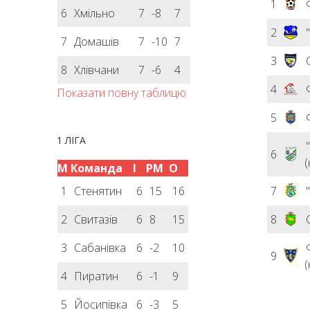
1
6
Хмільно
7
-8
7
2
7
Домашів
7
-10
7
3
8
Хлівчани
7
-6
4
4
Показати повну таблицю
5
1 ЛІГА
6
(
М
Команда
І
РМ
О
1
Стенятин
6
15
16
7
2
Свитазів
6
8
15
8
3
Сабанівка
6
-2
10
9
(
4
Пиратин
6
-1
9
5
Йосипівка
6
-3
5