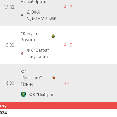
Новий Яричів
13:00
4 - 2
ДЮФА
"Динамо" Львів
"Камула"
-
Романів
15:00
4 - 5
ФК "Ватра"
Пикуловичі
ФСК
"Вугільник"
-
16:00
4 - 1
Гірник
ФК "Підбірці"
алу
024