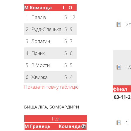
М
Команда
І
О
1
Павлів
5
12
2/
2
Руда-Сілецька
5
9
3
Лопатин
5
7
4
Гірник
5
6
5
В.Мости
5
5
1/
6
Жвирка
5
4
Показати повну таблицю
фінал
03-11-2
ВИЩА ЛІГА, БОМБАРДИРИ
Гол
1
М
Гравець
Команда