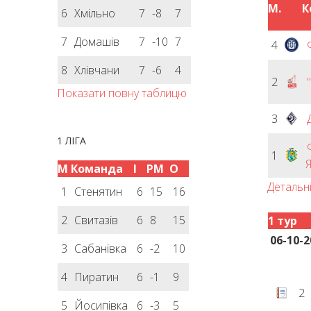
М.
К
6
Хмільно
7
-8
7
7
Домашів
7
-10
7
4
8
Хлівчани
7
-6
4
2
Показати повну таблицю
3
1 ЛІГА
1
Я
М
Команда
І
РМ
О
Детальн
1
Стенятин
6
15
16
2
Свитазів
6
8
15
1 тур
06-10-2
3
Сабанівка
6
-2
10
4
Пиратин
6
-1
9
2
5
Йосипівка
6
-3
5