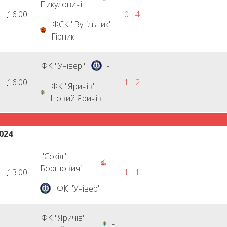
Пикуловичі
16:00
0 - 4
ФСК "Вугільник"
Гірник
ФК "Універ"
-
16:00
1 - 2
ФК "Яричів"
Новий Яричів
024
"Сокіл"
-
Борщовичі
13:00
1 - 1
ФК "Універ"
ФК "Яричів"
-