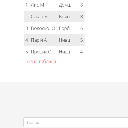
1
Лис М.
Домш
8
-
Саган Б.
Боян
8
3
Волоско Ю.
Горб
6
4
Парій А.
Нивц
5
5
Процик О.
Нивц
4
Повна таблиця