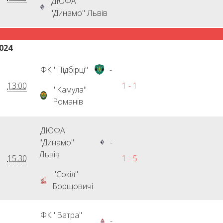
ДЮФА
"Динамо" Львів
024
ФК "Підбірці"
-
13:00
1 - 1
"Камула"
Романів
ДЮФА
"Динамо"
-
Львів
15:30
1 - 5
"Сокіл"
Борщовичі
ФК "Ватра"
-