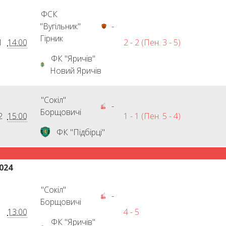
ФСК
"Вугільник"
-
Гірник
1
14:00
2 - 2 (Пен. 3 - 5)
ФК "Яричів"
Новий Яричів
"Сокіл"
-
Борщовичі
2
15:00
1 - 1 (Пен. 5 - 4)
ФК "Підбірці"
024
"Сокіл"
-
Борщовичі
13:00
4 - 5
ФК "Яричів"