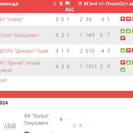
оманда
І
В
П
М'ячі
+/-
Очки
Ост.м
ФК "Універ"
3
0
1
2
3:6
-3
1
"Сокіл" Борщовичі
4
2
1
1
14:9
5
7
ДЮФА "Динамо" Львів
3
1
0
2
6:10
-4
3
ФК "Яричів" Новий
4
3
0
1
13:11
2
9
ричів
іше
024
ФК "Ватра"
-
Пикуловичі
14:00
2 - 4