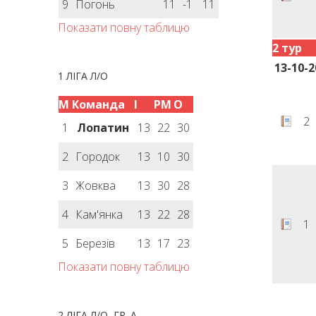
9
Погонь
11
-1
11
Показати повну таблицю
2 тур
13-10-2
1 ЛІГА Л/О
М
Команда
І
РМ
О
2
1
Лопатин
13
22
30
2
Городок
13
10
30
3
Жовква
13
30
28
4
Кам'янка
13
22
28
1
5
Березів
13
17
23
Показати повну таблицю
2 ЛІГА Л/О, ГР. А