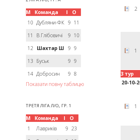
2
М
Команда
І
О
10
Дубляни-ФК
9
11
11
В.Глібовичі
9
10
12
Шахтар Ш
9
9
1
13
Буськ
9
9
14
Добросин
9
8
3 тур
20-10-2
Показати повну таблицю
ТРЕТЯ ЛІГА Л/О, ГР. 1
1
М
Команда
І
О
1
Лавриків
9
23