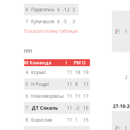
6
Перв'ятичі
6
-12
3
7
Купичволя
6
-5
3
Показати повну таблицю
1
ПЛЛ
М
Команда
І
РМ
О
4
Корміл
11
18
19
2
5
Н.Розділ
11
8
17
6
Новояворівськ
11
11
17
27-10-2
7
ДТ Сокаль
11
-2
16
8
Борислав
11
1
15
1