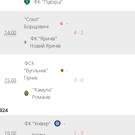
ФК "Підбірці"
"Сокіл"
-
Борщовичі
14:00
4 - 2
ФК "Яричів"
Новий Яричів
ФСК
"Вугільник"
-
Гірник
15:00
3 - 0
"Камула"
Романів
024
ФК "Універ"
-
16:00
1 - 3