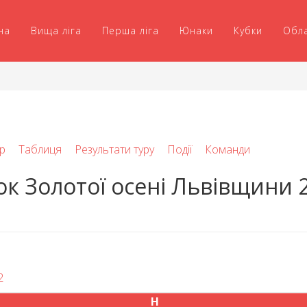
на
Вища ліга
Перша ліга
Юнаки
Кубки
Обл
р
Таблиця
Результати туру
Події
Команди
ок Золотої осені Львівщини 
2
Н