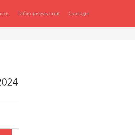
асть
Табло результатів
Сьогодні
2024