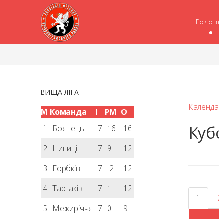
Голов
ВИЩА ЛІГА
Календа
М
Команда
І
РМ
О
Куб
1
Боянець
7
16
16
2
Нивиці
7
9
12
3
Горбків
7
-2
12
4
Тартаків
7
1
12
1
5
Межиріччя
7
0
9