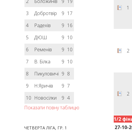
2
Боложинів
9
19
1
3
Добротвір
9
17
4
Радехів
9
16
5
ДЮШ
9
10
6
Ременів
9
10
2
7
В. Білка
9
10
8
Пикуловичі
9
8
9
Н.Яричів
9
7
2
10
Новосілки
9
4
Показати повну таблицю
1/2 фін
27-10-2
ЧЕТВЕРТА ЛІГА, ГР. 1