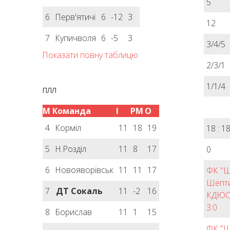
5
6
Перв'ятичі
6
-12
3
12
7
Купичволя
6
-5
3
3/4/5
Показати повну таблицю
2/3/1
1/1/4
ПЛЛ
М
Команда
І
РМ
О
4
Корміл
11
18
19
18 : 1
5
Н.Розділ
11
8
17
0
6
Новояворівськ
11
11
17
ФК "Ш
Шепти
7
ДТ Сокаль
11
-2
16
КДЮС
3:0
8
Борислав
11
1
15
ФК "Ш