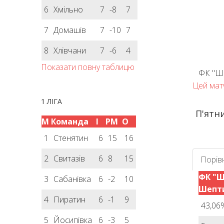
6
Хмільно
7
-8
7
7
Домашів
7
-10
7
8
Хлівчани
7
-6
4
Показати повну таблицю
ФК "Ша
Цей матч
1 ЛІГА
П'ятни
М
Команда
І
РМ
О
1
Стенятин
6
15
16
2
Свитазів
6
8
15
Порів
ФК "Ш
3
Сабанівка
6
-2
10
Шепт
4
Пиратин
6
-1
9
43,06
5
Йосипівка
6
-3
5