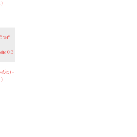
.)
бри"
вів 0:3
бір) -
.)