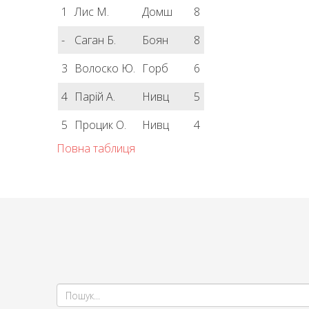
1
Лис М.
Домш
8
-
Саган Б.
Боян
8
3
Волоско Ю.
Горб
6
4
Парій А.
Нивц
5
5
Процик О.
Нивц
4
Повна таблиця