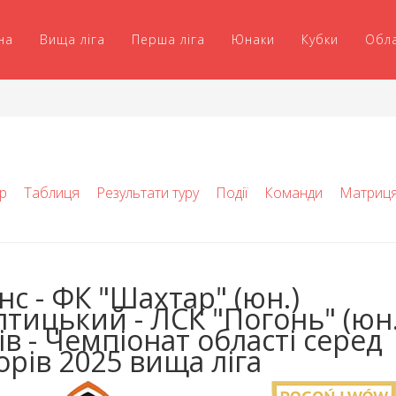
на
Вища ліга
Перша ліга
Юнаки
Кубки
Обл
р
Таблиця
Результати туру
Події
Команди
Матриц
нс - ФК "Шахтар" (юн.)
тицький - ЛСК "Погонь" (юн.
ів - Чемпіонат області серед
орів 2025 вища ліга