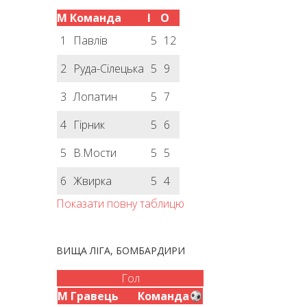
М
Команда
І
О
1
Павлів
5
12
2
Руда-Сілецька
5
9
3
Лопатин
5
7
4
Гірник
5
6
5
В.Мости
5
5
6
Жвирка
5
4
Показати повну таблицю
ВИЩА ЛІГА, БОМБАРДИРИ
Гол
М
Гравець
Команда