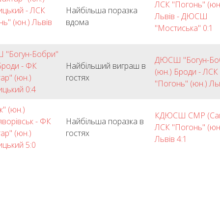
ЛСК "Погонь" (юн
цький - ЛСК
Найбільша поразка
Львів - ДЮСШ
нь" (юн.) Львів
вдома
"Мостиська" 0:1
 "Богун-Бобри"
ДЮСШ "Богун-Бо
Броди - ФК
Найбільший виграш в
(юн.) Броди - ЛСК
ар" (юн.)
гостях
"Погонь" (юн.) Ль
цький 0:4
к" (юн.)
КДЮСШ СМР (Сам
ворівськ - ФК
Найбільша поразка в
ЛСК "Погонь" (юн
ар" (юн.)
гостях
Львів 4:1
цький 5:0