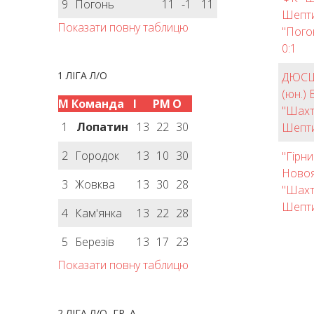
9
Погонь
11
-1
11
Шепти
Показати повну таблицю
"Пого
0:1
1 ЛІГА Л/О
ДЮСШ
(юн.) 
М
Команда
І
РМ
О
"Шахт
1
Лопатин
13
22
30
Шепти
2
Городок
13
10
30
"Гірни
Новоя
3
Жовква
13
30
28
"Шахт
Шепти
4
Кам'янка
13
22
28
5
Березів
13
17
23
Показати повну таблицю
2 ЛІГА Л/О, ГР. А