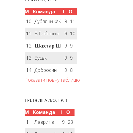
М
Команда
І
О
10
Дубляни-ФК
9
11
11
В.Глібовичі
9
10
12
Шахтар Ш
9
9
13
Буськ
9
9
14
Добросин
9
8
Показати повну таблицю
ТРЕТЯ ЛІГА Л/О, ГР. 1
М
Команда
І
О
1
Лавриків
9
23