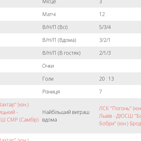
Місце
3
Матчі
12
В/Н/П (Всі)
5/3/4
В/Н/П (Вдома)
3/2/1
В/Н/П (В гостях)
2/1/3
Очки
8
Голи
20 : 13
Різниця
7
ахтар" (юн.)
ЛСК "Погонь" (юн
цький -
Найбільший виграш
Львів - ДЮСШ "Бо
Ш СМР (Самбір)
вдома
Бобри" (юн.) Брод
ахтар" (юн.)