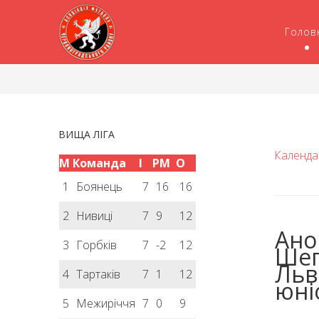
Голов
ВИЩА ЛІГА
Календа
М
Команда
І
РМ
О
1
Боянець
7
16
16
2
Нивиці
7
9
12
Ано
3
Горбків
7
-2
12
Шеп
Льв
4
Тартаків
7
1
12
юні
5
Межиріччя
7
0
9