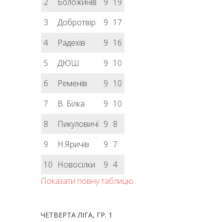
2
Боложинів
9
19
3
Добротвір
9
17
4
Радехів
9
16
5
ДЮШ
9
10
6
Ременів
9
10
7
В. Білка
9
10
8
Пикуловичі
9
8
9
Н.Яричів
9
7
10
Новосілки
9
4
Показати повну таблицю
ЧЕТВЕРТА ЛІГА, ГР. 1