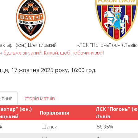
хтар" (юн.) Шептицький
-
ЛСК "Погонь" (юн.) Львів
 був вже зіграний. Клікай, щоб побачити звіт!
ця, 17 жовтня 2025 року, 16:00 год.
няння
Історія матчів
ахтар" (юн.)
ЛСК "Погонь" (ю
Порівняння
ицький
Львів
%
Шанси
56,95%