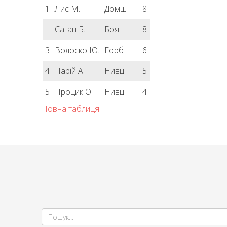
1
Лис М.
Домш
8
-
Саган Б.
Боян
8
3
Волоско Ю.
Горб
6
4
Парій А.
Нивц
5
5
Процик О.
Нивц
4
Повна таблиця