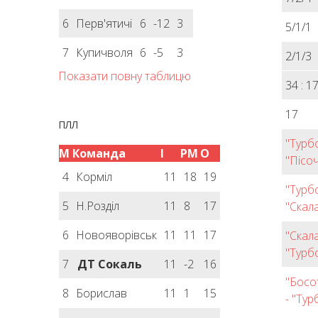
6
Перв'ятичі
6
-12
3
5/1/1
7
Купичволя
6
-5
3
2/1/3
Показати повну таблицю
34 : 1
17
ПЛЛ
"Турб
М
Команда
І
РМ
О
"Пісоч
4
Корміл
11
18
19
"Турб
5
Н.Розділ
11
8
17
"Скал
6
Новояворівськ
11
11
17
"Скал
"Турбо
7
ДТ Сокаль
11
-2
16
"Босо
8
Борислав
11
1
15
- "Тур