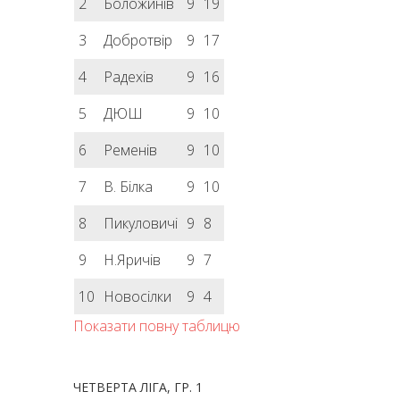
2
Боложинів
9
19
3
Добротвір
9
17
4
Радехів
9
16
5
ДЮШ
9
10
6
Ременів
9
10
7
В. Білка
9
10
8
Пикуловичі
9
8
9
Н.Яричів
9
7
10
Новосілки
9
4
Показати повну таблицю
ЧЕТВЕРТА ЛІГА, ГР. 1