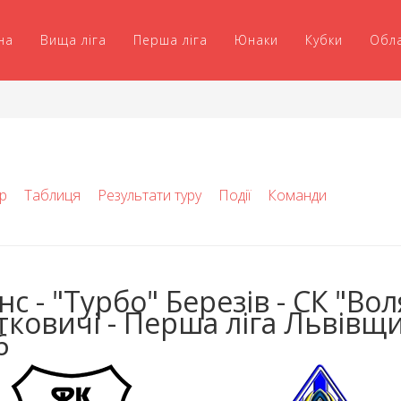
на
Вища ліга
Перша ліга
Юнаки
Кубки
Обл
р
Таблиця
Результати туру
Події
Команди
с - "Турбо" Березів - СК "Вол
тковичі - Перша ліга Львівщ
6