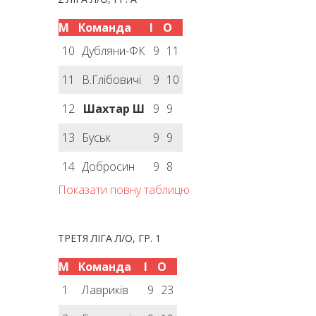
М
Команда
І
О
10
Дубляни-ФК
9
11
11
В.Глібовичі
9
10
12
Шахтар Ш
9
9
13
Буськ
9
9
14
Добросин
9
8
Показати повну таблицю
ТРЕТЯ ЛІГА Л/О, ГР. 1
М
Команда
І
О
1
Лавриків
9
23