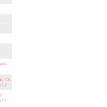
ичі -
ь - СК
 1:2
К
 7:1