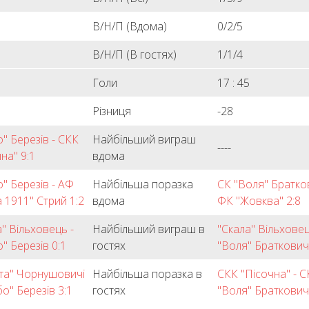
В/Н/П (Вдома)
0/2/5
В/Н/П (В гостях)
1/1/4
7
Голи
17 : 45
Різниця
-28
о" Березів - СКК
Найбільший виграш
----
на" 9:1
вдома
о" Березів - АФ
Найбільша поразка
СК "Воля" Братков
а 1911" Стрий 1:2
вдома
ФК "Жовква" 2:8
а" Вільховець -
Найбільший виграш в
"Скала" Вільховец
" Березів 0:1
гостях
"Воля" Братковичі
та" Чорнушовичі
Найбільша поразка в
СКК "Пісочна" - С
бо" Березів 3:1
гостях
"Воля" Братковичі