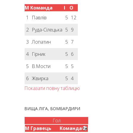
М
Команда
І
О
1
Павлів
5
12
2
Руда-Сілецька
5
9
3
Лопатин
5
7
4
Гірник
5
6
5
В.Мости
5
5
6
Жвирка
5
4
Показати повну таблицю
ВИЩА ЛІГА, БОМБАРДИРИ
Гол
М
Гравець
Команда