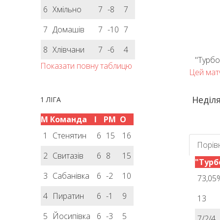
6
Хмільно
7
-8
7
7
Домашів
7
-10
7
8
Хлівчани
7
-6
4
"Турбо
Показати повну таблицю
Цей матч
Неділя
1 ЛІГА
М
Команда
І
РМ
О
1
Стенятин
6
15
16
Порів
2
Свитазів
6
8
15
"Турб
3
Сабанівка
6
-2
10
73,05
4
Пиратин
6
-1
9
13
5
Йосипівка
6
-3
5
7/2/4