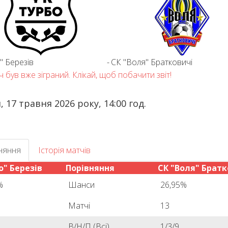
" Березів
-
СК "Воля" Братковичі
 був вже зіграний. Клікай, щоб побачити звіт!
, 17 травня 2026 року, 14:00 год.
няння
Історія матчів
о" Березів
Порівняння
СК "Воля" Братк
%
Шанси
26,95%
Матчі
13
В/Н/П (Всі)
1/3/9