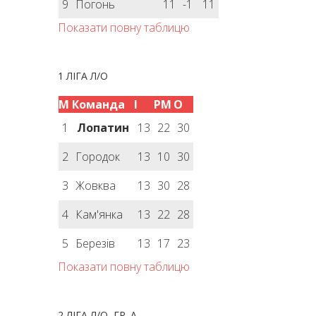
9
Погонь
11
-1
11
Показати повну таблицю
1 ЛІГА Л/О
М
Команда
І
РМ
О
1
Лопатин
13
22
30
2
Городок
13
10
30
3
Жовква
13
30
28
4
Кам'янка
13
22
28
5
Березів
13
17
23
Показати повну таблицю
2 ЛІГА Л/О, ГР. А