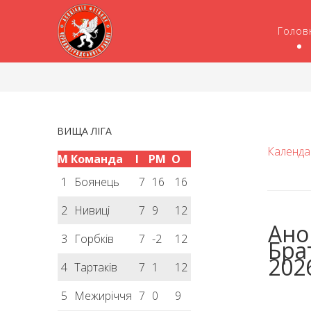
Голов
ВИЩА ЛІГА
Календа
М
Команда
І
РМ
О
1
Боянець
7
16
16
2
Нивиці
7
9
12
Анон
3
Горбків
7
-2
12
Бра
202
4
Тартаків
7
1
12
5
Межиріччя
7
0
9