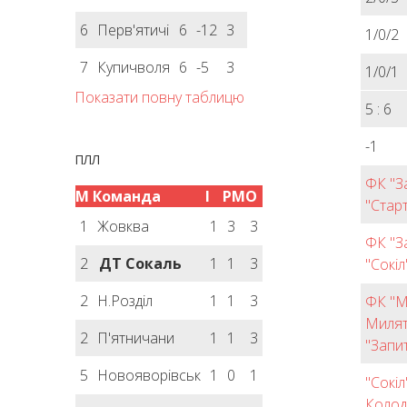
6
Перв'ятичі
6
-12
3
1/0/2
7
Купичволя
6
-5
3
1/0/1
Показати повну таблицю
5 : 6
-1
ПЛЛ
ФК "З
М
Команда
І
РМ
О
"Старт
1
Жовква
1
3
3
ФК "З
2
ДТ Сокаль
1
1
3
"Сокіл
2
Н.Розділ
1
1
3
ФК "М
Милят
2
П'ятничани
1
1
3
"Запит
5
Новояворівськ
1
0
1
"Сокі
Колод