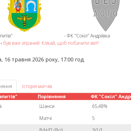
питів"
-
ФК "Сокіл" Андріївка
 був вже зіграний. Клікай, щоб побачити звіт!
, 16 травня 2026 року, 17:00 год.
няння
Історія матчів
апитів"
Порівняння
ФК "Сокіл" Андр
%
Шанси
65,48%
Матчі
5
В/Н/П (Всі)
3/1/1