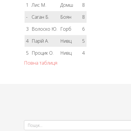
1
Лис М.
Домш
8
-
Саган Б.
Боян
8
3
Волоско Ю.
Горб
6
4
Парій А.
Нивц
5
5
Процик О.
Нивц
4
Повна таблиця