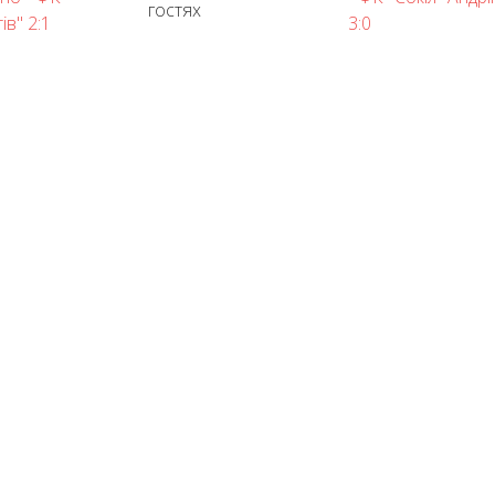
гостях
ів" 2:1
3:0