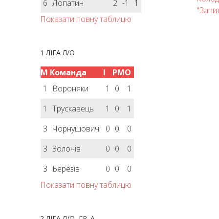
6
Лопатин
2
-1
1
"Запит
Показати повну таблицю
1 ЛІГА Л/О
М
Команда
І
РМ
О
1
Вороняки
1
0
1
1
Трускавець
1
0
1
3
Чорнушовичі
0
0
0
3
Золочів
0
0
0
3
Березів
0
0
0
Показати повну таблицю
2 ЛІГА Л/О, ГР. А