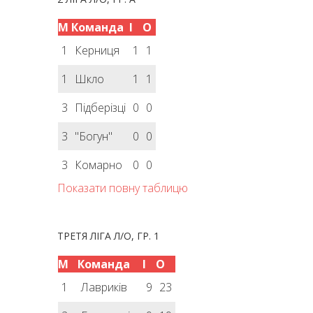
М
Команда
І
О
1
Керниця
1
1
1
Шкло
1
1
3
Підберізці
0
0
3
"Богун"
0
0
3
Комарно
0
0
Показати повну таблицю
ТРЕТЯ ЛІГА Л/О, ГР. 1
М
Команда
І
О
1
Лавриків
9
23