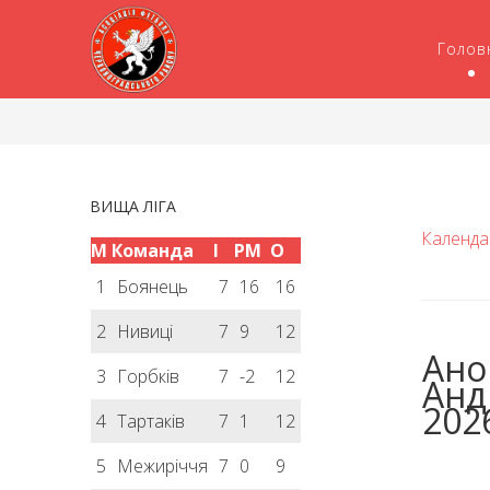
Голов
ВИЩА ЛІГА
Календа
М
Команда
І
РМ
О
1
Боянець
7
16
16
2
Нивиці
7
9
12
Анон
3
Горбків
7
-2
12
Анд
202
4
Тартаків
7
1
12
5
Межиріччя
7
0
9