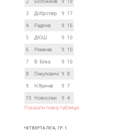
2
Боложинів
9
19
3
Добротвір
9
17
4
Радехів
9
16
5
ДЮШ
9
10
6
Ременів
9
10
7
В. Білка
9
10
8
Пикуловичі
9
8
9
Н.Яричів
9
7
10
Новосілки
9
4
Показати повну таблицю
ЧЕТВЕРТА ЛІГА, ГР. 1