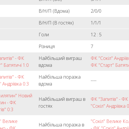
В/Н/П (Вдома)
2/0/0
В/Н/П (В гостях)
1/1/1
Голи
12 : 5
Різниця
7
апитів" - ФК
Найбільший виграш
ФК "Сокіл" Андріїв
" Батятичі 1:0
вдома
ФК "Старт" Батяти
апитів" - ФК
Найбільша поразка
----
" Андріївка 0:3
вдома
илятин" Новий
Найбільший виграш в
ФК "Запитів" - ФК
ин - ФК
гостях
"Сокіл" Андріївка 0
ів" 0:3
л" Велике
"Сокіл" Велике К
Найбільша поразка в
но - ФК
- ФК "Сокіл" Андрі