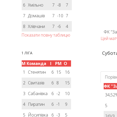
6
Хмільно
7
-8
7
7
Домашів
7
-10
7
8
Хлівчани
7
-6
4
ФК "За
Показати повну таблицю
Цей матч
Субота
1 ЛІГА
М
Команда
І
РМ
О
1
Стенятин
6
15
16
Порів
2
Свитазів
6
8
15
ФК "З
3
Сабанівка
6
-2
10
34,52
4
Пиратин
6
-1
9
5
5
Йосипівка
6
-3
5
2/0/3