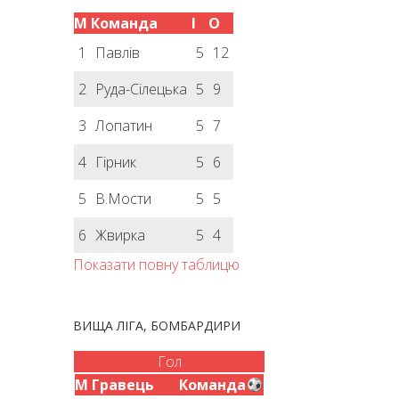
М
Команда
І
О
1
Павлів
5
12
2
Руда-Сілецька
5
9
3
Лопатин
5
7
4
Гірник
5
6
5
В.Мости
5
5
6
Жвирка
5
4
Показати повну таблицю
ВИЩА ЛІГА, БОМБАРДИРИ
Гол
М
Гравець
Команда