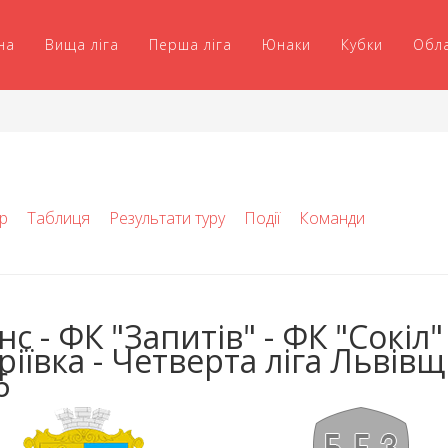
на
Вища ліга
Перша ліга
Юнаки
Кубки
Обл
р
Таблиця
Результати туру
Події
Команди
с - ФК "Запитів" - ФК "Сокіл"
ріївка - Четверта ліга Львів
6