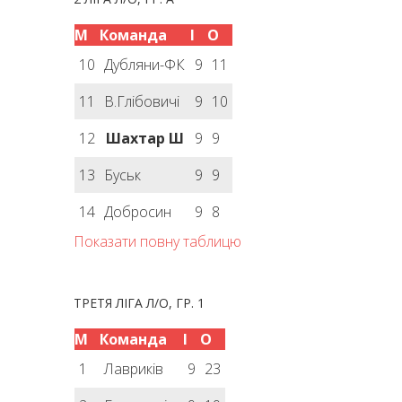
М
Команда
І
О
10
Дубляни-ФК
9
11
11
В.Глібовичі
9
10
12
Шахтар Ш
9
9
13
Буськ
9
9
14
Добросин
9
8
Показати повну таблицю
ТРЕТЯ ЛІГА Л/О, ГР. 1
М
Команда
І
О
1
Лавриків
9
23