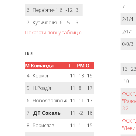
7
6
Перв'ятичі
6
-12
3
2/1/4
7
Купичволя
6
-5
3
2/1/1
Показати повну таблицю
0/0/3
ПЛЛ
М
Команда
І
РМ
О
13 : 2
4
Корміл
11
18
19
-10
5
Н.Розділ
11
8
17
ФСК "
6
Новояворівськ
11
11
17
"Радо
3:2
7
ДТ Сокаль
11
-2
16
ФСК "
8
Борислав
11
1
15
"Леви