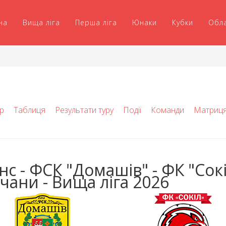
на
Вища ліга
Перша ліга
Юнаки
Кубки
Обл
р
Таблиця
Результати туру
Події
Команди
Матриц
нс - ФСК "Домашів" - ФК "Сок
вчани - Вища ліга 2026