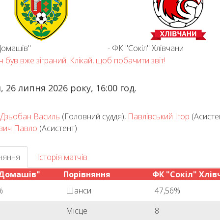
Домашів"
-
ФК "Сокіл" Хлівчани
 був вже зіграний. Клікай, щоб побачити звіт!
, 26 липня 2026 року, 16:00 год.
Дзьобан Василь
(Головний суддя)
,
Павлівський Ігор
(Асисте
вич Павло
(Асистент)
няння
Історія матчів
"Домашів"
Порівняння
ФК "Сокіл" Хлів
%
Шанси
47,56%
Місце
8