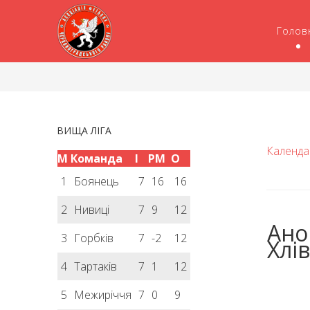
Голов
ВИЩА ЛІГА
Календа
М
Команда
І
РМ
О
1
Боянець
7
16
16
2
Нивиці
7
9
12
Ано
3
Горбків
7
-2
12
Хлі
4
Тартаків
7
1
12
5
Межиріччя
7
0
9