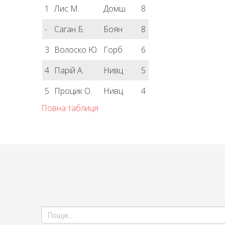
1
Лис М.
Домш
8
-
Саган Б.
Боян
8
3
Волоско Ю.
Горб
6
4
Парій А.
Нивц
5
5
Процик О.
Нивц
4
Повна таблиця