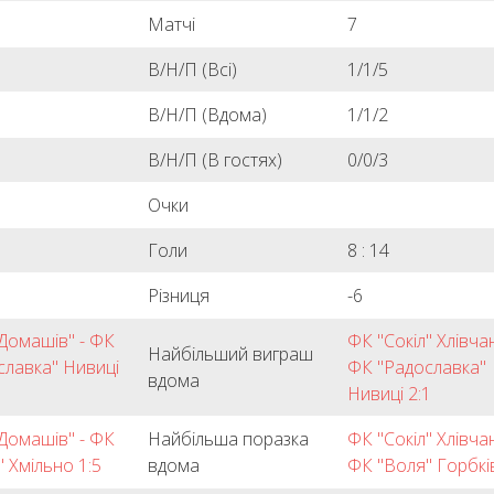
Матчі
7
В/Н/П (Всі)
1/1/5
В/Н/П (Вдома)
1/1/2
В/Н/П (В гостях)
0/0/3
Очки
3
Голи
8 : 14
Різниця
-6
Домашів" - ФК
ФК "Сокіл" Хлівча
Найбільший виграш
славка" Нивиці
ФК "Радославка"
вдома
Нивиці 2:1
Домашів" - ФК
Найбільша поразка
ФК "Сокіл" Хлівча
" Хмільно 1:5
вдома
ФК "Воля" Горбків