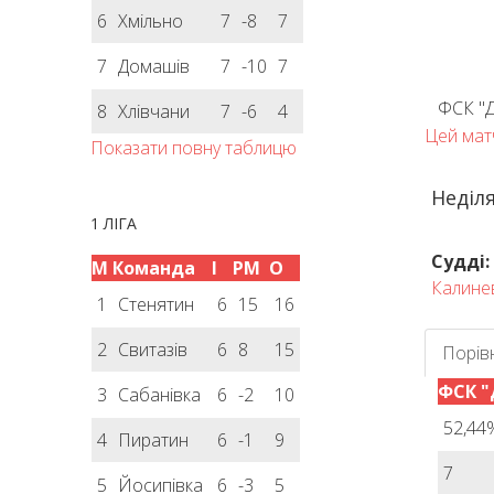
6
Хмільно
7
-8
7
7
Домашів
7
-10
7
ФСК "
8
Хлівчани
7
-6
4
Цей матч
Показати повну таблицю
Неділя
1 ЛІГА
Судді:
М
Команда
І
РМ
О
Калине
1
Стенятин
6
15
16
2
Свитазів
6
8
15
Порів
ФСК 
3
Сабанівка
6
-2
10
52,44
4
Пиратин
6
-1
9
7
5
Йосипівка
6
-3
5