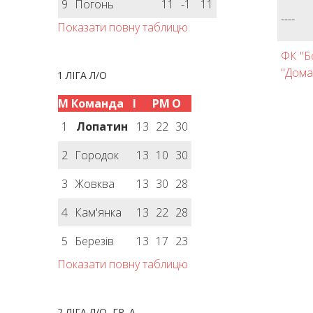
9
Погонь
11
-1
11
----
Показати повну таблицю
ФК "Б
"Дома
1 ЛІГА Л/О
М
Команда
І
РМ
О
1
Лопатин
13
22
30
2
Городок
13
10
30
3
Жовква
13
30
28
4
Кам'янка
13
22
28
5
Березів
13
17
23
Показати повну таблицю
2 ЛІГА Л/О, ГР. А