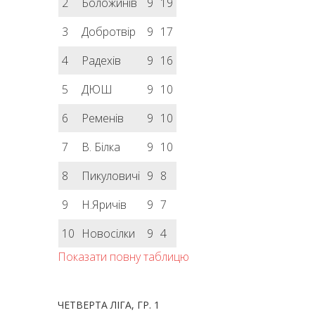
2
Боложинів
9
19
3
Добротвір
9
17
4
Радехів
9
16
5
ДЮШ
9
10
6
Ременів
9
10
7
В. Білка
9
10
8
Пикуловичі
9
8
9
Н.Яричів
9
7
10
Новосілки
9
4
Показати повну таблицю
ЧЕТВЕРТА ЛІГА, ГР. 1