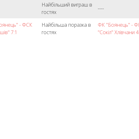
Найбільший виграш в
----
гостях
оянець" - ФСК
Найбільша поразка в
ФК "Боянець" - Ф
шів" 7:1
гостях
"Сокіл" Хлівчани 4