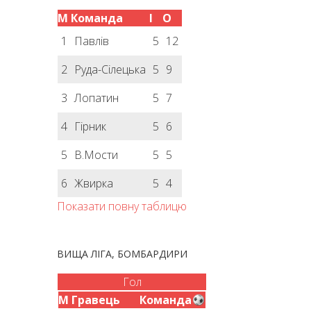
М
Команда
І
О
1
Павлів
5
12
2
Руда-Сілецька
5
9
3
Лопатин
5
7
4
Гірник
5
6
5
В.Мости
5
5
6
Жвирка
5
4
Показати повну таблицю
ВИЩА ЛІГА, БОМБАРДИРИ
Гол
М
Гравець
Команда