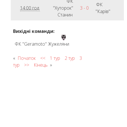
ФК
ФК
14:00 год.
"Хуторок"
3 - 0
"Карів"
Станин
Вихідні команди:
ФК "Geramoto" Жужеляни
«
Початок
<<
1 тур
2 тур
3
тур
>>
Кінець
»