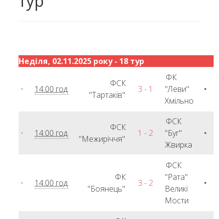
тур
Неділя, 02.11.2025 року - 18 тур
ФК
ФСК
14:00 год.
3 - 1
"Леви"
"Тартаків"
Хмільно
ФСК
ФСК
14:00 год.
1 - 2
"Буг"
"Межиріччя"
Жвирка
ФСК
ФК
"Рата"
14:00 год.
3 - 2
"Боянець"
Великі
Мости