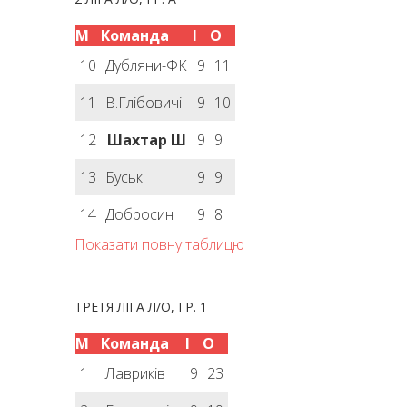
М
Команда
І
О
10
Дубляни-ФК
9
11
11
В.Глібовичі
9
10
12
Шахтар Ш
9
9
13
Буськ
9
9
14
Добросин
9
8
Показати повну таблицю
ТРЕТЯ ЛІГА Л/О, ГР. 1
М
Команда
І
О
1
Лавриків
9
23