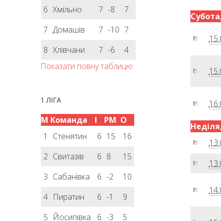
6
Хмільно
7
-8
7
Субота,
7
Домашів
7
-10
7
15:
8
Хлівчани
7
-6
4
Показати повну таблицю
15:
1 ЛІГА
16:
М
Команда
І
РМ
О
Неділя,
1
Стенятин
6
15
16
13:
2
Свитазів
6
8
15
13:
3
Сабанівка
6
-2
10
14:
4
Пиратин
6
-1
9
5
Йосипівка
6
-3
5