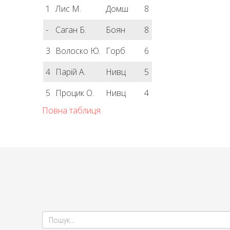
1
Лис М.
Домш
8
-
Саган Б.
Боян
8
3
Волоско Ю.
Горб
6
4
Парій А.
Нивц
5
5
Процик О.
Нивц
4
Повна таблиця