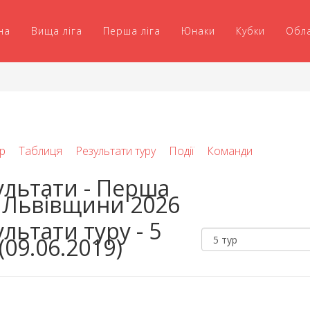
на
Вища ліга
Перша ліга
Юнаки
Кубки
Обл
р
Таблиця
Результати туру
Події
Команди
ультати - Перша
а Львівщини 2026
льтати туру - 5
(09.06.2019)