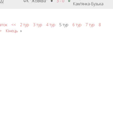
00
ФК "Жовква"
3 - 0
Кам'янка-Бузька
аток
<<
2 тур
3 тур
4 тур
5 тур
6 тур
7 тур
8
>
Кінець
»