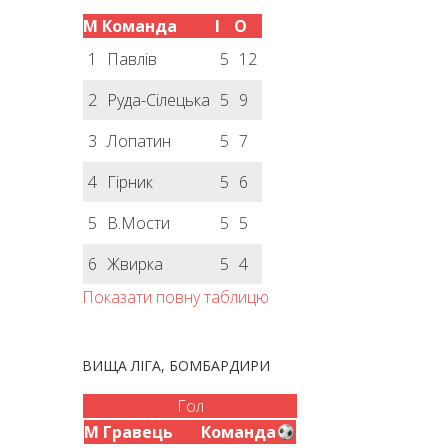
М
Команда
І
О
1
Павлів
5
12
2
Руда-Сілецька
5
9
3
Лопатин
5
7
4
Гірник
5
6
5
В.Мости
5
5
6
Жвирка
5
4
Показати повну таблицю
ВИЩА ЛІГА, БОМБАРДИРИ
Гол
М
Гравець
Команда