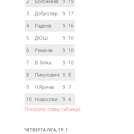
2
Боложинів
9
19
3
Добротвір
9
17
4
Радехів
9
16
5
ДЮШ
9
10
6
Ременів
9
10
7
В. Білка
9
10
8
Пикуловичі
9
8
9
Н.Яричів
9
7
10
Новосілки
9
4
Показати повну таблицю
ЧЕТВЕРТА ЛІГА, ГР. 1