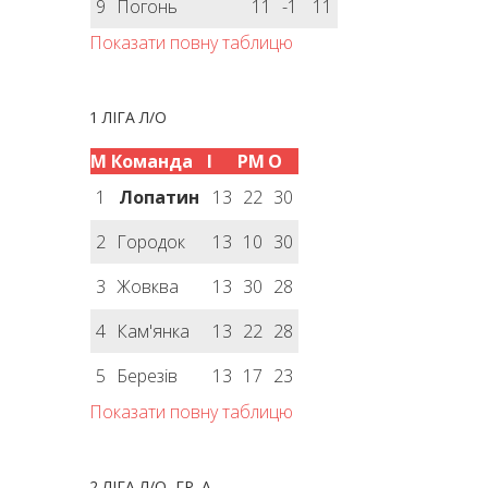
9
Погонь
11
-1
11
Показати повну таблицю
1 ЛІГА Л/О
М
Команда
І
РМ
О
1
Лопатин
13
22
30
2
Городок
13
10
30
3
Жовква
13
30
28
4
Кам'янка
13
22
28
5
Березів
13
17
23
Показати повну таблицю
2 ЛІГА Л/О, ГР. А