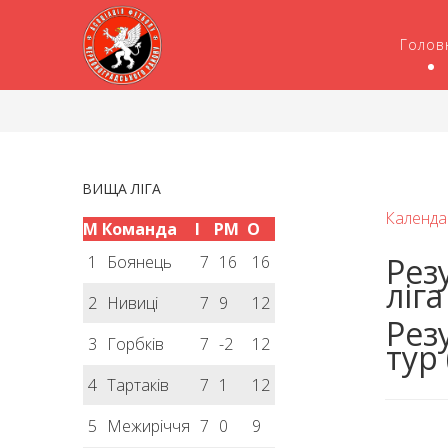
Голов
ВИЩА ЛІГА
Календа
М
Команда
І
РМ
О
Рез
1
Боянець
7
16
16
ліг
2
Нивиці
7
9
12
Резу
3
Горбків
7
-2
12
тур 
4
Тартаків
7
1
12
5
Межиріччя
7
0
9