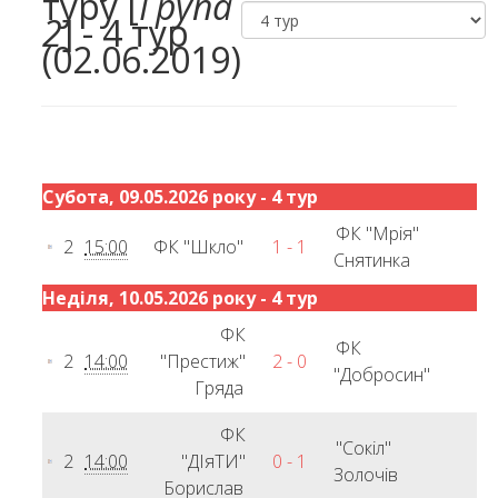
туру [
Група
2
] - 4 тур
(02.06.2019)
Субота, 09.05.2026 року - 4 тур
ФК "Мрія"
2
15:00
ФК "Шкло"
1 - 1
Снятинка
Неділя, 10.05.2026 року - 4 тур
ФК
ФК
2
14:00
"Престиж"
2 - 0
"Добросин"
Гряда
ФК
"Сокіл"
2
14:00
"ДІяТИ"
0 - 1
Золочів
Борислав