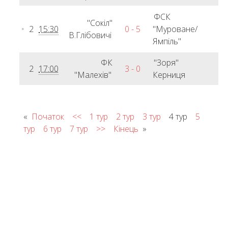
ФСК
"Сокіл"
2
15:30
0 - 5
"Муроване/
В.Глібовичі
Ямпіль"
ФК
"Зоря"
2
17:00
3 - 0
"Малехів"
Керниця
«
Початок
<<
1 тур
2 тур
3 тур
4 тур
5
тур
6 тур
7 тур
>>
Кінець
»