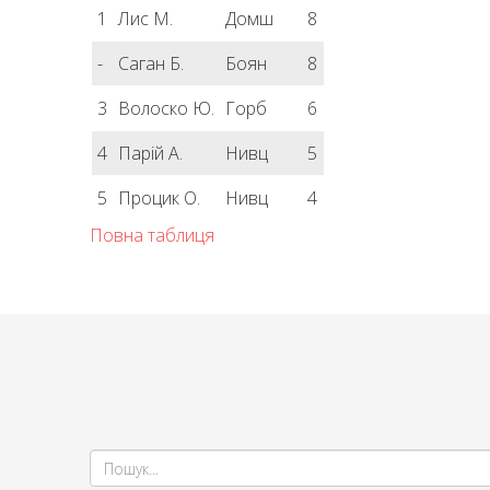
1
Лис М.
Домш
8
-
Саган Б.
Боян
8
3
Волоско Ю.
Горб
6
4
Парій А.
Нивц
5
5
Процик О.
Нивц
4
Повна таблиця