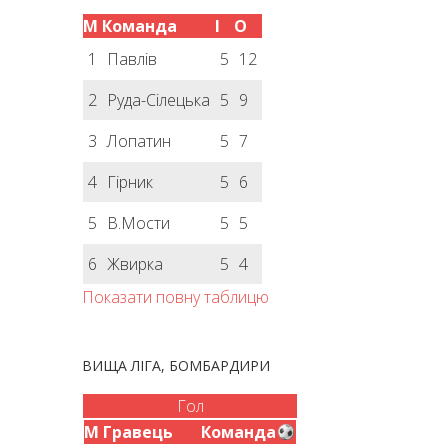
М
Команда
І
О
1
Павлів
5
12
2
Руда-Сілецька
5
9
3
Лопатин
5
7
4
Гірник
5
6
5
В.Мости
5
5
6
Жвирка
5
4
Показати повну таблицю
ВИЩА ЛІГА, БОМБАРДИРИ
Гол
М
Гравець
Команда