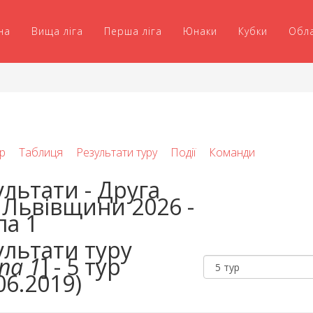
на
Вища ліга
Перша ліга
Юнаки
Кубки
Обл
р
Таблиця
Результати туру
Події
Команди
ультати - Друга
а Львівщини 2026 -
па 1
ультати туру
па 1
] - 5 тур
06.2019)