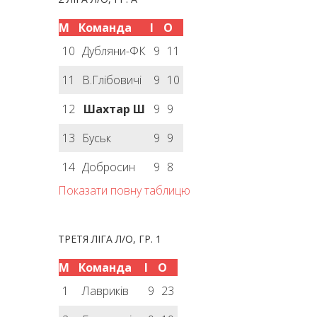
М
Команда
І
О
10
Дубляни-ФК
9
11
11
В.Глібовичі
9
10
12
Шахтар Ш
9
9
13
Буськ
9
9
14
Добросин
9
8
Показати повну таблицю
ТРЕТЯ ЛІГА Л/О, ГР. 1
М
Команда
І
О
1
Лавриків
9
23