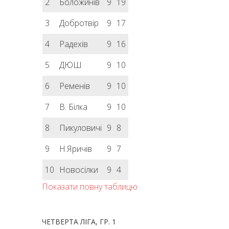
2
Боложинів
9
19
3
Добротвір
9
17
4
Радехів
9
16
5
ДЮШ
9
10
6
Ременів
9
10
7
В. Білка
9
10
8
Пикуловичі
9
8
9
Н.Яричів
9
7
10
Новосілки
9
4
Показати повну таблицю
ЧЕТВЕРТА ЛІГА, ГР. 1