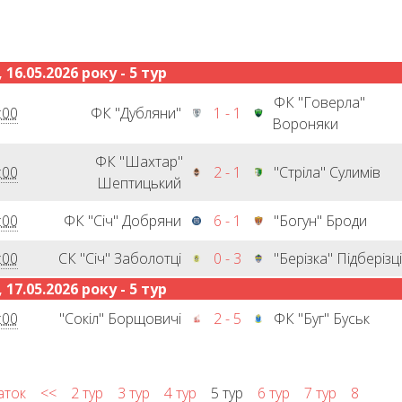
 16.05.2026 року - 5 тур
ФК "Говерла"
:00
ФК "Дубляни"
1 - 1
Вороняки
ФК "Шахтар"
:00
2 - 1
"Стріла" Сулимів
Шептицький
:00
ФК "Січ" Добряни
6 - 1
"Богун" Броди
:00
СК "Січ" Заболотці
0 - 3
"Берізка" Підберізці
 17.05.2026 року - 5 тур
:00
"Сокіл" Борщовичі
2 - 5
ФК "Буг" Буськ
аток
<<
2 тур
3 тур
4 тур
5 тур
6 тур
7 тур
8