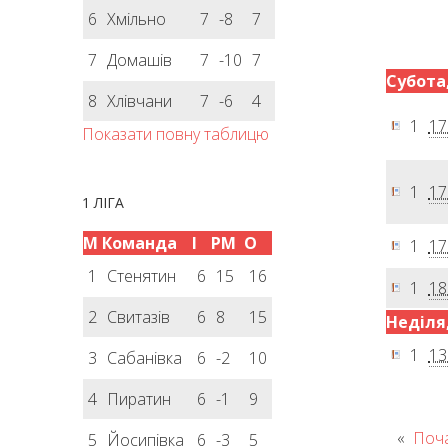
6
Хмільно
7
-8
7
7
Домашів
7
-10
7
Субота,
8
Хлівчани
7
-6
4
1
17
Показати повну таблицю
1
17
1 ЛІГА
М
Команда
І
РМ
О
1
17
1
Стенятин
6
15
16
1
18
2
Свитазів
6
8
15
Неділя,
1
13
3
Сабанівка
6
-2
10
4
Пиратин
6
-1
9
«
Поч
5
Йосипівка
6
-3
5