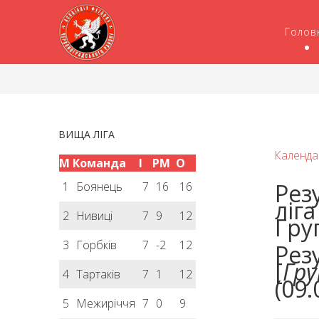
Голов
ВИЩА ЛІГА
Календа
М
Команда
І
РМ
О
Рез
1
Боянець
7
16
16
ліг
2
Нивиці
7
9
12
Гру
3
Горбків
7
-2
12
Рез
[
Гру
4
Тартаків
7
1
12
(09.
5
Межиріччя
7
0
9