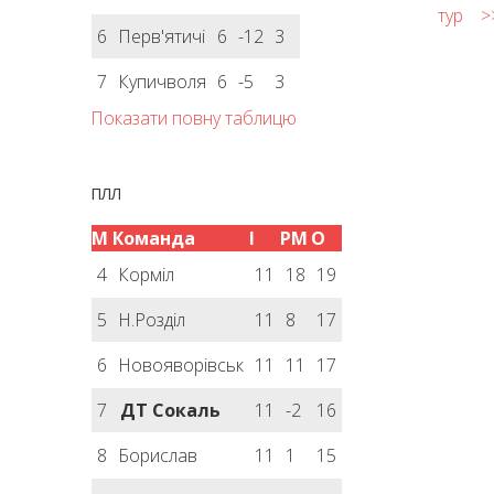
тур
>
6
Перв'ятичі
6
-12
3
7
Купичволя
6
-5
3
Показати повну таблицю
ПЛЛ
М
Команда
І
РМ
О
4
Корміл
11
18
19
5
Н.Розділ
11
8
17
6
Новояворівськ
11
11
17
7
ДТ Сокаль
11
-2
16
8
Борислав
11
1
15