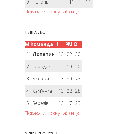
9
Погонь
11
-1
11
Показати повну таблицю
1 ЛІГА Л/О
М
Команда
І
РМ
О
1
Лопатин
13
22
30
2
Городок
13
10
30
3
Жовква
13
30
28
4
Кам'янка
13
22
28
5
Березів
13
17
23
Показати повну таблицю
2 ЛІГА Л/О, ГР. А