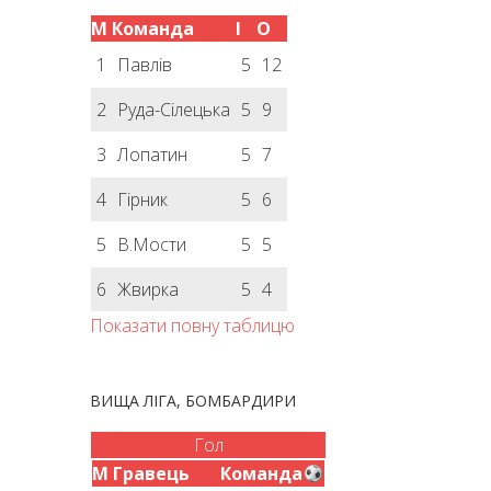
М
Команда
І
О
1
Павлів
5
12
2
Руда-Сілецька
5
9
3
Лопатин
5
7
4
Гірник
5
6
5
В.Мости
5
5
6
Жвирка
5
4
Показати повну таблицю
ВИЩА ЛІГА, БОМБАРДИРИ
Гол
М
Гравець
Команда