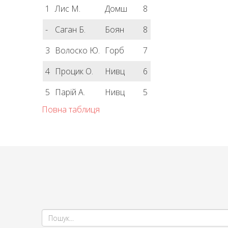
1
Лис М.
Домш
8
-
Саган Б.
Боян
8
3
Волоско Ю.
Горб
7
4
Процик О.
Нивц
6
5
Парій А.
Нивц
5
Повна таблиця