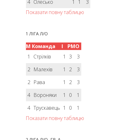
4
Олесько
1
1
3
Показати повну таблицю
1 ЛІГА Л/О
М
Команда
І
РМ
О
1
Стрілків
1
3
3
2
Малехів
1
2
3
2
Рава
1
2
3
4
Вороняки
1
0
1
4
Трускавець
1
0
1
Показати повну таблицю
2 ЛІГА Л/О, ГР. А