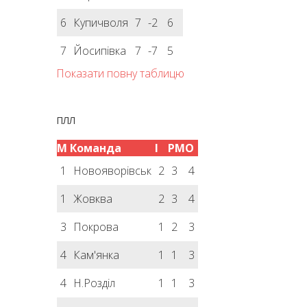
6
Купичволя
7
-2
6
7
Йосипівка
7
-7
5
Показати повну таблицю
ПЛЛ
М
Команда
І
РМ
О
1
Новояворівськ
2
3
4
1
Жовква
2
3
4
3
Покрова
1
2
3
4
Кам'янка
1
1
3
4
Н.Розділ
1
1
3