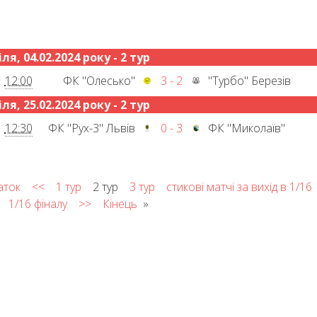
ля, 04.02.2024 року - 2 тур
12:00
ФК "Олесько"
3 - 2
"Турбо" Березів
ля, 25.02.2024 року - 2 тур
12:30
ФК "Рух-3" Львів
0 - 3
ФК "Миколаїв"
аток
<<
1 тур
2 тур
3 тур
стикові матчі за вихід в 1/16
1/16 фіналу
>>
Кінець
»