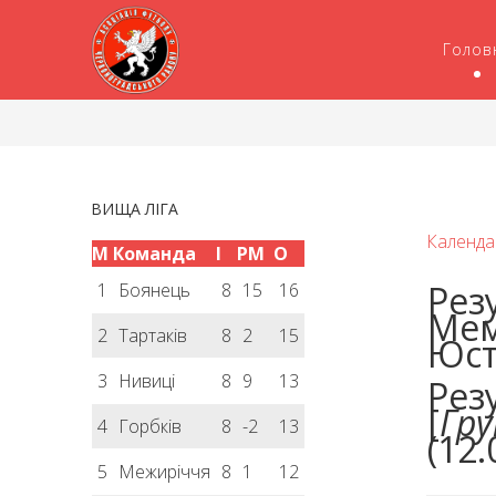
Голов
ВИЩА ЛІГА
Календа
М
Команда
І
РМ
О
Рез
1
Боянець
8
15
16
Мем
2
Тартаків
8
2
15
Юст
3
Нивиці
8
9
13
Рез
[
Гру
4
Горбків
8
-2
13
(12.
5
Межиріччя
8
1
12