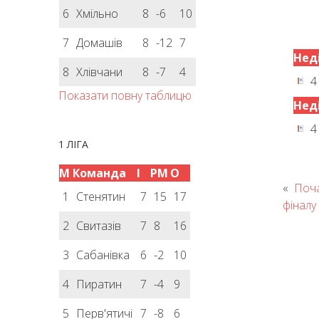
6
Хмільно
8
-6
10
7
Домашів
8
-12
7
Неді
8
Хлівчани
8
-7
4
4
Показати повну таблицю
Неді
4
1 ЛІГА
М
Команда
І
РМ
О
«
Поч
1
Стенятин
7
15
17
фіналу
2
Свитазів
7
8
16
3
Сабанівка
6
-2
10
4
Пиратин
7
-4
9
5
Перв'ятичі
7
-8
6