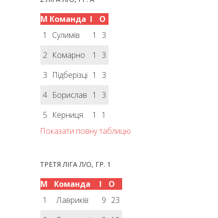
М
Команда
І
О
1
Сулимів
1
3
2
Комарно
1
3
3
Підберізці
1
3
4
Борислав
1
3
5
Керниця
1
1
Показати повну таблицю
ТРЕТЯ ЛІГА Л/О, ГР. 1
М
Команда
І
О
1
Лавриків
9
23