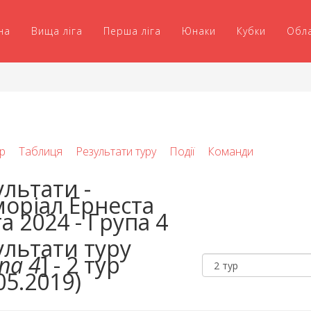
на
Вища ліга
Перша ліга
Юнаки
Кубки
Обл
р
Таблиця
Результати туру
Події
Команди
ультати -
оріал Ернеста
а 2024 - Група 4
ультати туру
па 4
] - 2 тур
05.2019)