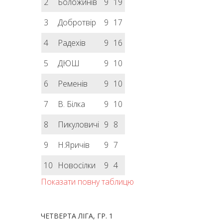
2
Боложинів
9
19
3
Добротвір
9
17
4
Радехів
9
16
5
ДЮШ
9
10
6
Ременів
9
10
7
В. Білка
9
10
8
Пикуловичі
9
8
9
Н.Яричів
9
7
10
Новосілки
9
4
Показати повну таблицю
ЧЕТВЕРТА ЛІГА, ГР. 1