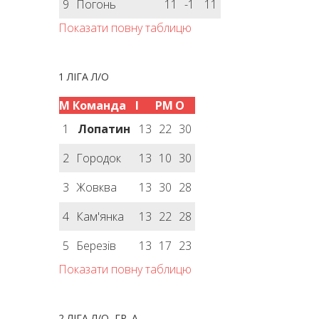
9
Погонь
11
-1
11
Показати повну таблицю
1 ЛІГА Л/О
М
Команда
І
РМ
О
1
Лопатин
13
22
30
2
Городок
13
10
30
3
Жовква
13
30
28
4
Кам'янка
13
22
28
5
Березів
13
17
23
Показати повну таблицю
2 ЛІГА Л/О, ГР. А