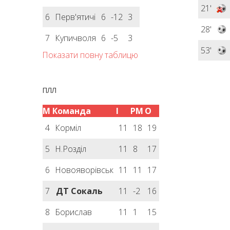
21'
6
Перв'ятичі
6
-12
3
28'
7
Купичволя
6
-5
3
53'
Показати повну таблицю
ПЛЛ
М
Команда
І
РМ
О
4
Корміл
11
18
19
5
Н.Розділ
11
8
17
6
Новояворівськ
11
11
17
7
ДТ Сокаль
11
-2
16
8
Борислав
11
1
15