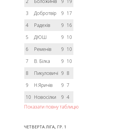
2
Боложинів
9
19
3
Добротвір
9
17
4
Радехів
9
16
5
ДЮШ
9
10
6
Ременів
9
10
7
В. Білка
9
10
8
Пикуловичі
9
8
9
Н.Яричів
9
7
10
Новосілки
9
4
Показати повну таблицю
ЧЕТВЕРТА ЛІГА, ГР. 1