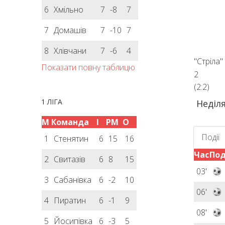
6
Хмільно
7
-8
7
7
Домашів
7
-10
7
8
Хлівчани
7
-6
4
"Стріла"
Показати повну таблицю
2
(2:2)
1 ЛІГА
Неділя
М
Команда
І
РМ
О
Події
1
Стенятин
6
15
16
Час
Под
2
Свитазів
6
8
15
03'
3
Сабанівка
6
-2
10
06'
4
Пиратин
6
-1
9
08'
5
Йосипівка
6
-3
5