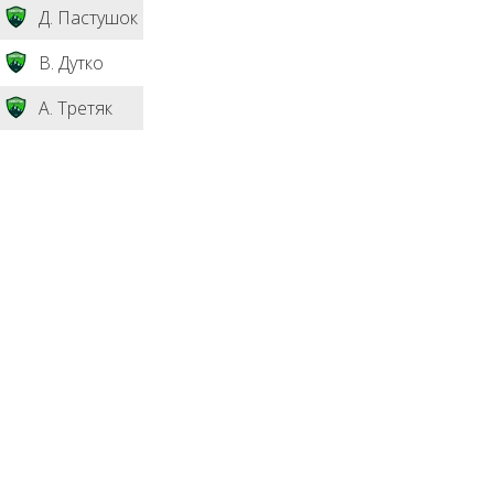
Д. Пастушок
В. Дутко
А. Третяк