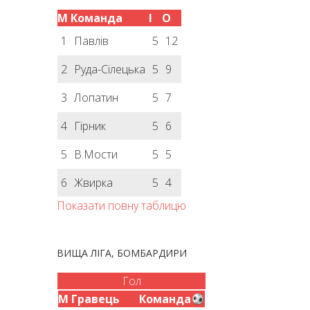
М
Команда
І
О
1
Павлів
5
12
2
Руда-Сілецька
5
9
3
Лопатин
5
7
4
Гірник
5
6
5
В.Мости
5
5
6
Жвирка
5
4
Показати повну таблицю
ВИЩА ЛІГА, БОМБАРДИРИ
Гол
М
Гравець
Команда