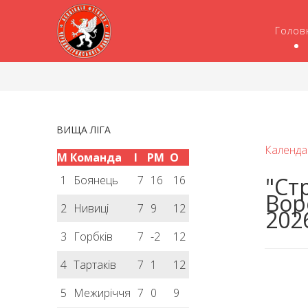
Голов
ВИЩА ЛІГА
Календа
М
Команда
І
РМ
О
"Ст
1
Боянець
7
16
16
Вор
2
Нивиці
7
9
12
2026
3
Горбків
7
-2
12
4
Тартаків
7
1
12
5
Межиріччя
7
0
9