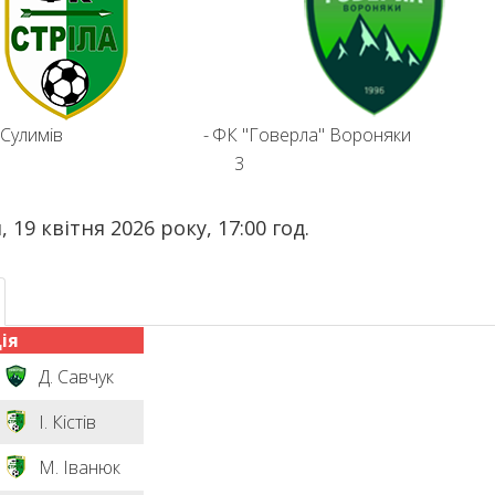
 Сулимів
-
ФК "Говерла" Вороняки
3
, 19 квітня 2026 року, 17:00 год.
ія
Д. Савчук
І. Кістів
М. Іванюк