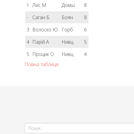
1
Лис М.
Домш
8
-
Саган Б.
Боян
8
3
Волоско Ю.
Горб
6
4
Парій А.
Нивц
5
5
Процик О.
Нивц
4
Повна таблиця