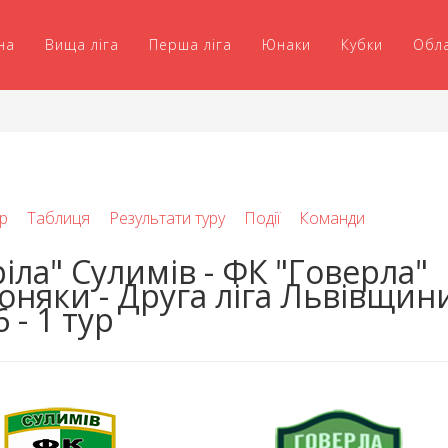
на
Вища ліга
Перша ліга
Юнаки
Кубки
Обл
р
Таблиця
Результати туру
Події
Команди
ріла" Сулимів - ФК "Говерла"
оняки - Друга ліга Львівщин
 - 1 тур