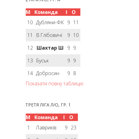
М
Команда
І
О
10
Дубляни-ФК
9
11
11
В.Глібовичі
9
10
12
Шахтар Ш
9
9
13
Буськ
9
9
14
Добросин
9
8
Показати повну таблицю
ТРЕТЯ ЛІГА Л/О, ГР. 1
М
Команда
І
О
1
Лавриків
9
23