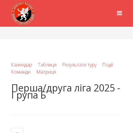
Календар
Таблиця
Результати туру
Події
Команди
Матриця
Перша/друга ліга 2025 -
Група Б