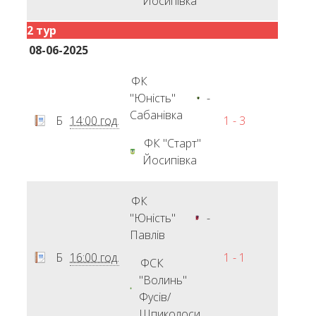
Йосипівка
2 тур
08-06-2025
ФК
"Юність"
-
Сабанівка
Б
14:00 год.
1 - 3
ФК "Старт"
Йосипівка
ФК
"Юність"
-
Павлів
Б
16:00 год.
1 - 1
ФСК
"Волинь"
Фусів/
Шпиколоси