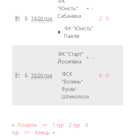
ФК
"Юність"
-
Сабанівка
Б
14:00 год.
2 - 5
ФК "Юність"
Павлів
ФК "Старт"
-
Йосипівка
ФСК
Б
16:00 год.
6 - 0
"Волинь"
Фусів/
Шпиколоси
«
Початок
<<
1 тур
2 тур
3
тур
>>
Кінець
»