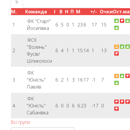
Б
М.
Команда
І
В
Н
П
М
+/-
Очки
Ост.ма
ФК "Старт"
1
6
5
0
1
23:6
17
15
Йосипівка
ФСК
"Волинь"
2
6
4
1
1
15:14
1
13
Фусів/
Шпиколоси
ФК
3
"Юність"
6
2
1
3
16:17
-1
7
Павлів
ФК
4
"Юність"
6
0
0
6
6:23
-17
0
Сабанівка
Всі групи