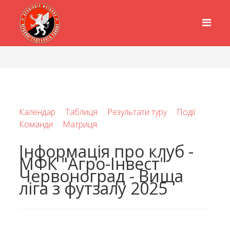
Календар
Таблиця
Результати туру
Події
Команди
Матриця
Інформація про клуб -
МФК "Агро-Інвест"
Червоноград - Вища
ліга з футзалу 2025