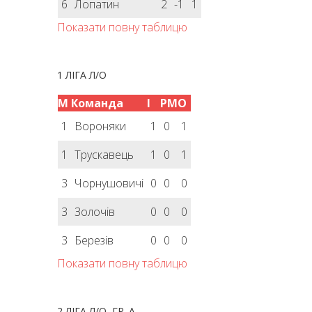
6
Лопатин
2
-1
1
Показати повну таблицю
1 ЛІГА Л/О
М
Команда
І
РМ
О
1
Вороняки
1
0
1
1
Трускавець
1
0
1
3
Чорнушовичі
0
0
0
3
Золочів
0
0
0
3
Березів
0
0
0
Показати повну таблицю
2 ЛІГА Л/О, ГР. А