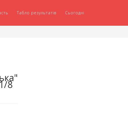
асть
Табло результатів
Сьогодні
ька"
1/8