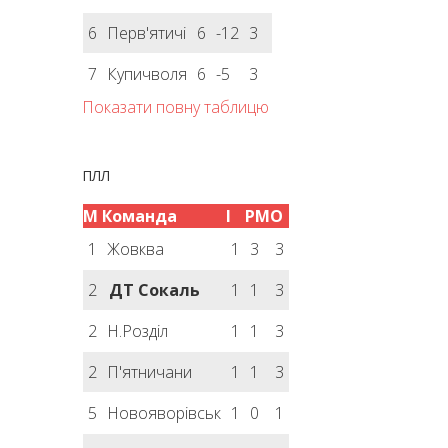
6
Перв'ятичі
6
-12
3
7
Купичволя
6
-5
3
Показати повну таблицю
ПЛЛ
М
Команда
І
РМ
О
1
Жовква
1
3
3
2
ДТ Сокаль
1
1
3
2
Н.Розділ
1
1
3
2
П'ятничани
1
1
3
5
Новояворівськ
1
0
1