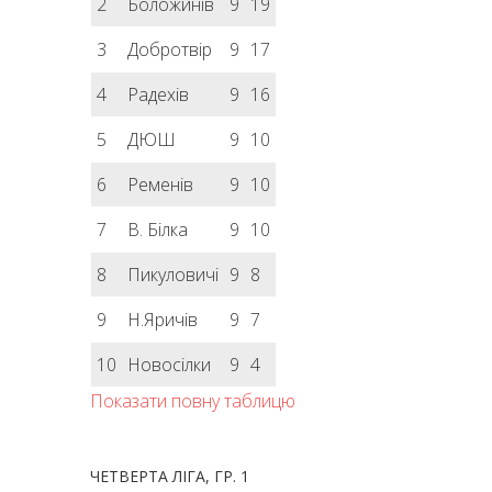
2
Боложинів
9
19
3
Добротвір
9
17
4
Радехів
9
16
5
ДЮШ
9
10
6
Ременів
9
10
7
В. Білка
9
10
8
Пикуловичі
9
8
9
Н.Яричів
9
7
10
Новосілки
9
4
Показати повну таблицю
ЧЕТВЕРТА ЛІГА, ГР. 1