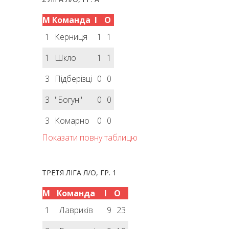
М
Команда
І
О
1
Керниця
1
1
1
Шкло
1
1
3
Підберізці
0
0
3
"Богун"
0
0
3
Комарно
0
0
Показати повну таблицю
ТРЕТЯ ЛІГА Л/О, ГР. 1
М
Команда
І
О
1
Лавриків
9
23