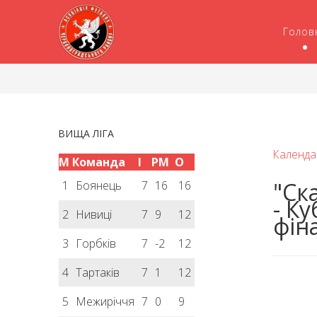
Голов
ВИЩА ЛІГА
Календа
М
Команда
І
РМ
О
"Ск
1
Боянець
7
16
16
- Ку
2
Нивиці
7
9
12
фін
3
Горбків
7
-2
12
4
Тартаків
7
1
12
5
Межиріччя
7
0
9