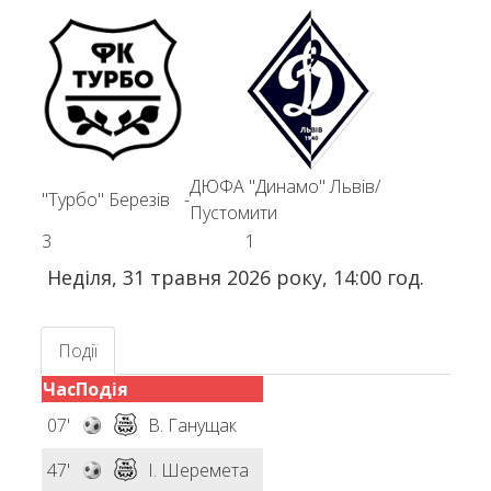
ДЮФА "Динамо" Львів/
"Турбо" Березів
-
Пустомити
3
1
Неділя, 31 травня 2026 року, 14:00 год.
Події
Час
Подія
07'
В. Ганущак
47'
І. Шеремета