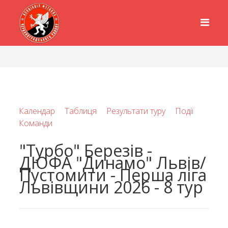
Календар
Таблиця
Результати туру
Події
Команди
"Турбо" Березів -
ДЮФА "Динамо" Львів/
Пустомити - Перша ліга
Львівщини 2026 - 8 тур