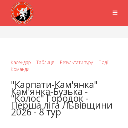
Календар
Таблиця
Результати туру
Події
Команди
"Карпати-Кам'янка"
Кам'янка-Бузька -
"Колос" Городок -
Перша ліга Львівщини
2026 - 8 тур