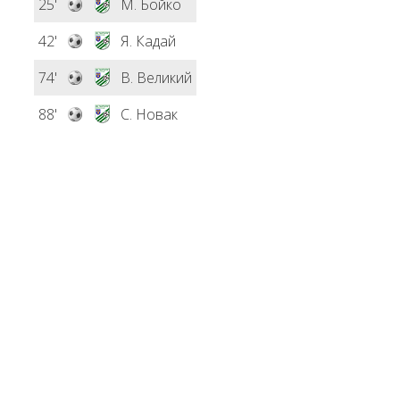
25'
М. Бойко
42'
Я. Кадай
74'
В. Великий
88'
С. Новак