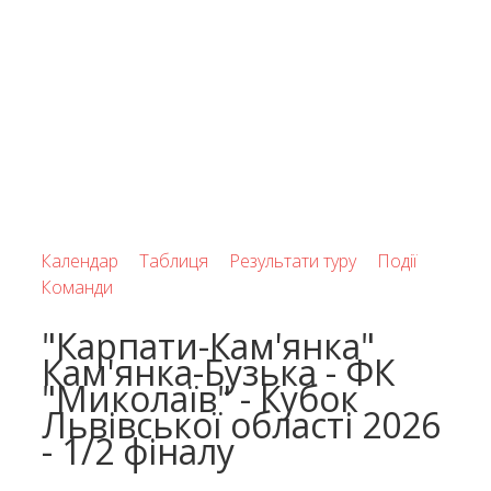
Календар
Таблиця
Результати туру
Події
Команди
"Карпати-Кам'янка"
Кам'янка-Бузька - ФК
"Миколаїв" - Кубок
Львівської області 2026
- 1/2 фіналу