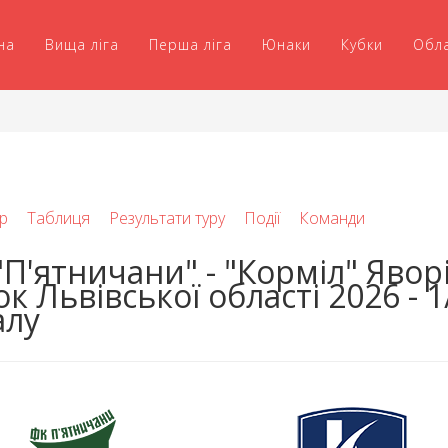
на
Вища ліга
Перша ліга
Юнаки
Кубки
Обл
р
Таблиця
Результати туру
Події
Команди
"П'ятничани" - "Корміл" Яворі
к Львівської області 2026 - 1
алу