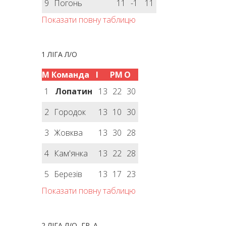
9
Погонь
11
-1
11
Показати повну таблицю
1 ЛІГА Л/О
М
Команда
І
РМ
О
1
Лопатин
13
22
30
2
Городок
13
10
30
3
Жовква
13
30
28
4
Кам'янка
13
22
28
5
Березів
13
17
23
Показати повну таблицю
2 ЛІГА Л/О, ГР. А