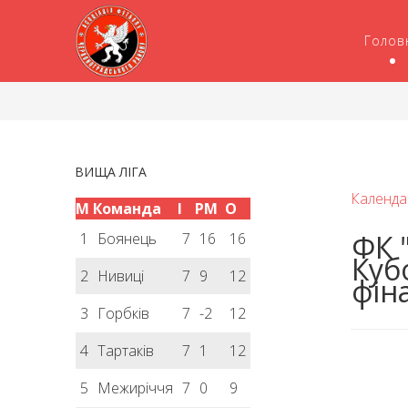
Голов
ВИЩА ЛІГА
Календа
М
Команда
І
РМ
О
ФК 
1
Боянець
7
16
16
Кубо
2
Нивиці
7
9
12
фін
3
Горбків
7
-2
12
4
Тартаків
7
1
12
5
Межиріччя
7
0
9