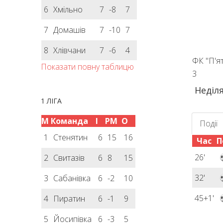
6
Хмільно
7
-8
7
7
Домашів
7
-10
7
8
Хлівчани
7
-6
4
ФК "П'я
Показати повну таблицю
3
Неділя
1 ЛІГА
М
Команда
І
РМ
О
Події
1
Стенятин
6
15
16
Час
П
26'
2
Свитазів
6
8
15
32'
3
Сабанівка
6
-2
10
45+1'
4
Пиратин
6
-1
9
5
Йосипівка
6
-3
5