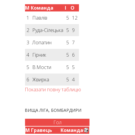
М
Команда
І
О
1
Павлів
5
12
2
Руда-Сілецька
5
9
3
Лопатин
5
7
4
Гірник
5
6
5
В.Мости
5
5
6
Жвирка
5
4
Показати повну таблицю
ВИЩА ЛІГА, БОМБАРДИРИ
Гол
М
Гравець
Команда