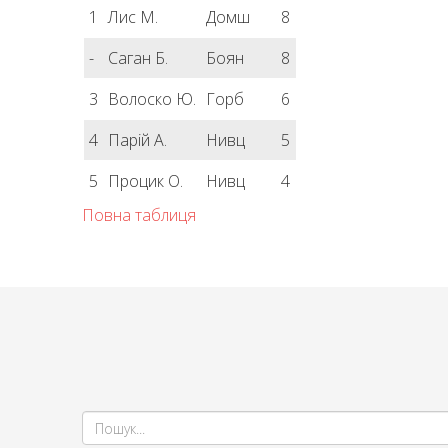
1
Лис М.
Домш
8
-
Саган Б.
Боян
8
3
Волоско Ю.
Горб
6
4
Парій А.
Нивц
5
5
Процик О.
Нивц
4
Повна таблиця