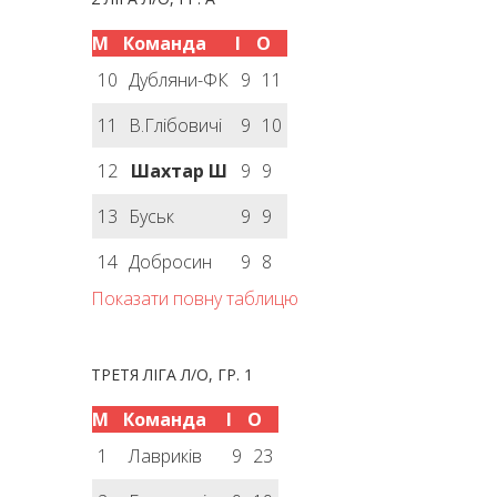
М
Команда
І
О
10
Дубляни-ФК
9
11
11
В.Глібовичі
9
10
12
Шахтар Ш
9
9
13
Буськ
9
9
14
Добросин
9
8
Показати повну таблицю
ТРЕТЯ ЛІГА Л/О, ГР. 1
М
Команда
І
О
1
Лавриків
9
23