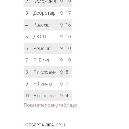
2
Боложинів
9
19
3
Добротвір
9
17
4
Радехів
9
16
5
ДЮШ
9
10
6
Ременів
9
10
7
В. Білка
9
10
8
Пикуловичі
9
8
9
Н.Яричів
9
7
10
Новосілки
9
4
Показати повну таблицю
ЧЕТВЕРТА ЛІГА, ГР. 1