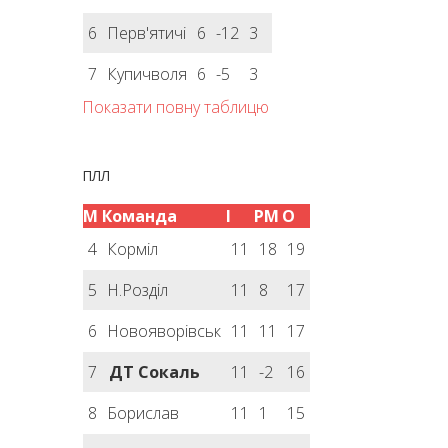
6
Перв'ятичі
6
-12
3
7
Купичволя
6
-5
3
Показати повну таблицю
ПЛЛ
М
Команда
І
РМ
О
4
Корміл
11
18
19
5
Н.Розділ
11
8
17
6
Новояворівськ
11
11
17
7
ДТ Сокаль
11
-2
16
8
Борислав
11
1
15