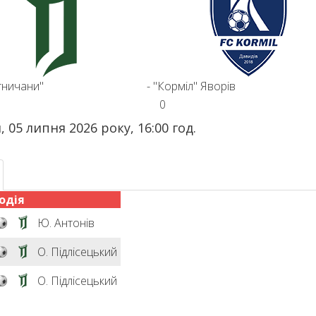
тничани"
-
"Корміл" Яворів
0
, 05 липня 2026 року, 16:00 год.
одія
Ю. Антонів
О. Підлісецький
О. Підлісецький