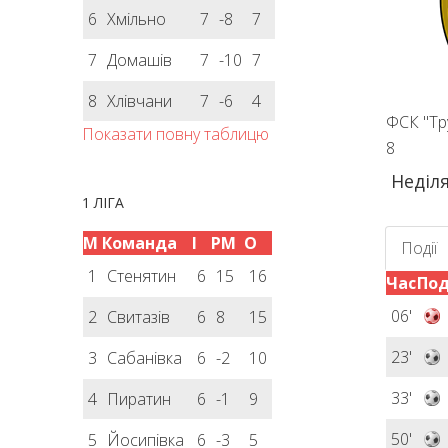
6
Хмільно
7
-8
7
7
Домашів
7
-10
7
8
Хлівчани
7
-6
4
ФСК "Тр
Показати повну таблицю
8
Неділя
1 ЛІГА
М
Команда
І
РМ
О
Події
1
Стенятин
6
15
16
Час
Под
06'
2
Свитазів
6
8
15
23'
3
Сабанівка
6
-2
10
33'
4
Пиратин
6
-1
9
50'
5
Йосипівка
6
-3
5