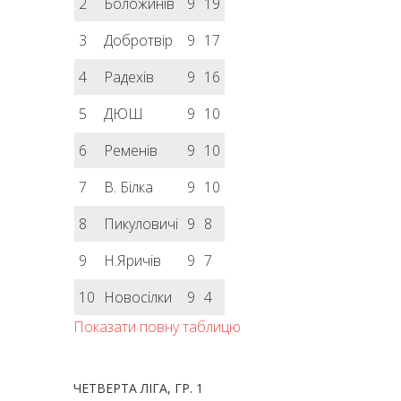
2
Боложинів
9
19
3
Добротвір
9
17
4
Радехів
9
16
5
ДЮШ
9
10
6
Ременів
9
10
7
В. Білка
9
10
8
Пикуловичі
9
8
9
Н.Яричів
9
7
10
Новосілки
9
4
Показати повну таблицю
ЧЕТВЕРТА ЛІГА, ГР. 1