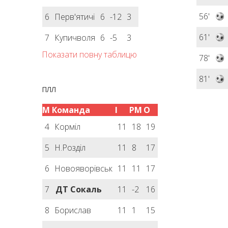
56'
6
Перв'ятичі
6
-12
3
61'
7
Купичволя
6
-5
3
Показати повну таблицю
78'
81'
ПЛЛ
М
Команда
І
РМ
О
4
Корміл
11
18
19
5
Н.Розділ
11
8
17
6
Новояворівськ
11
11
17
7
ДТ Сокаль
11
-2
16
8
Борислав
11
1
15