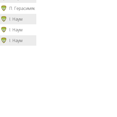
П. Герасимяк
І. Наум
І. Наум
І. Наум