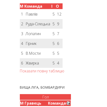
М
Команда
І
О
1
Павлів
5
12
2
Руда-Сілецька
5
9
3
Лопатин
5
7
4
Гірник
5
6
5
В.Мости
5
5
6
Жвирка
5
4
Показати повну таблицю
ВИЩА ЛІГА, БОМБАРДИРИ
Гол
М
Гравець
Команда