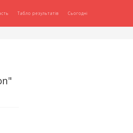
асть
Табло результатів
Сьогодні
on"