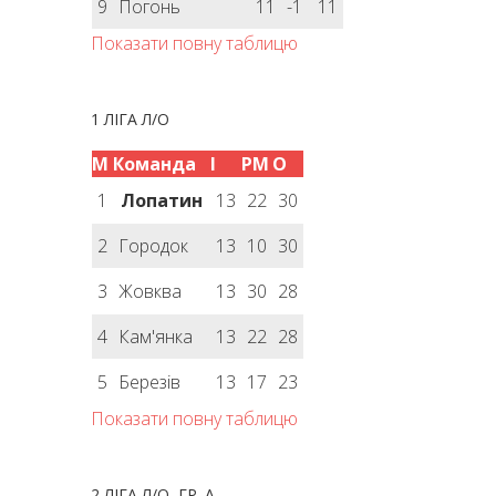
9
Погонь
11
-1
11
Показати повну таблицю
1 ЛІГА Л/О
М
Команда
І
РМ
О
1
Лопатин
13
22
30
2
Городок
13
10
30
3
Жовква
13
30
28
4
Кам'янка
13
22
28
5
Березів
13
17
23
Показати повну таблицю
2 ЛІГА Л/О, ГР. А