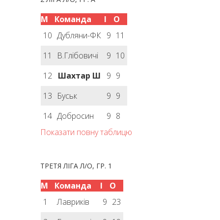
М
Команда
І
О
10
Дубляни-ФК
9
11
11
В.Глібовичі
9
10
12
Шахтар Ш
9
9
13
Буськ
9
9
14
Добросин
9
8
Показати повну таблицю
ТРЕТЯ ЛІГА Л/О, ГР. 1
М
Команда
І
О
1
Лавриків
9
23