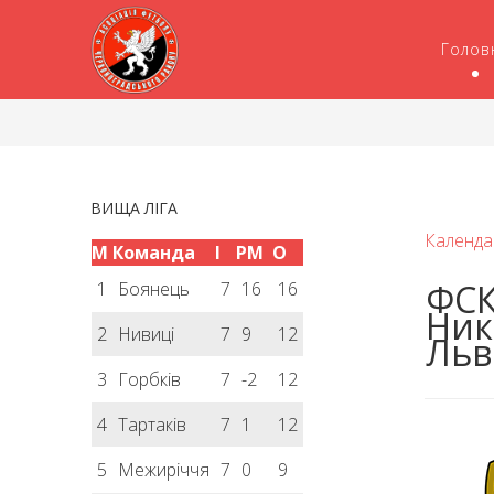
Голов
ВИЩА ЛІГА
Календа
М
Команда
І
РМ
О
ФСК
1
Боянець
7
16
16
Ник
2
Нивиці
7
9
12
Льв
3
Горбків
7
-2
12
4
Тартаків
7
1
12
5
Межиріччя
7
0
9