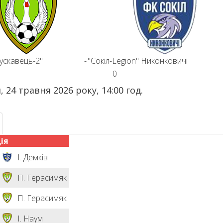
ускавець-2"
-
"Сокіл-Legion" Никонковичі
0
, 24 травня 2026 року, 14:00 год.
ія
І. Демків
П. Герасимяк
П. Герасимяк
І. Наум