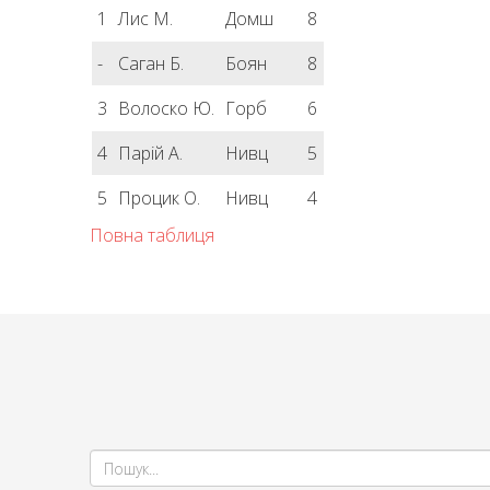
1
Лис М.
Домш
8
-
Саган Б.
Боян
8
3
Волоско Ю.
Горб
6
4
Парій А.
Нивц
5
5
Процик О.
Нивц
4
Повна таблиця