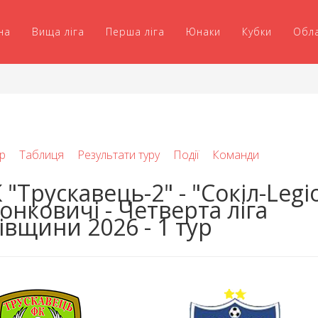
на
Вища ліга
Перша ліга
Юнаки
Кубки
Обл
р
Таблиця
Результати туру
Події
Команди
 "Трускавець-2" - "Сокіл-Legi
онковичі - Четверта ліга
івщини 2026 - 1 тур