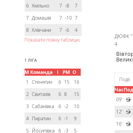
6
Хмільно
7
-8
7
7
Домашів
7
-10
7
8
Хлівчани
7
-6
4
ДЮФК "В
Показати повну таблицю
4
Вівтор
Велик
1 ЛІГА
М
Команда
І
РМ
О
Події
1
Стенятин
6
15
16
Час
Под
2
Свитазів
6
8
15
09'
3
Сабанівка
6
-2
10
12'
4
Пиратин
6
-1
9
16'
5
Йосипівка
6
-3
5