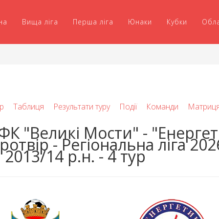
на
Вища ліга
Перша ліга
Юнаки
Кубки
Обл
р
Таблиця
Результати туру
Події
Команди
Матриц
К "Великі Мости" - "Енергет
ротвір - Регіональна ліга 202
 2013/14 р.н. - 4 тур