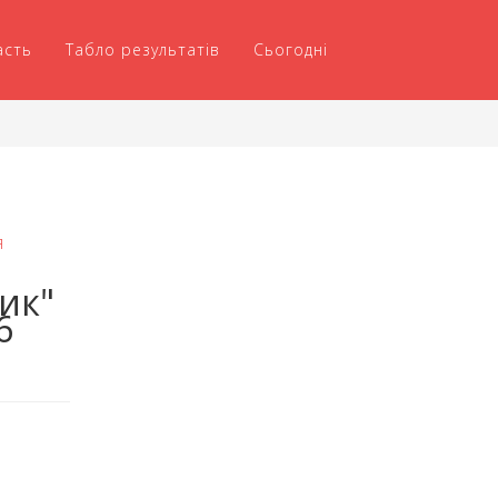
асть
Табло результатів
Сьогодні
я
ик"
6