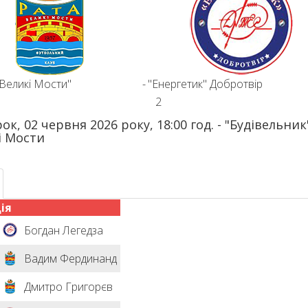
еликі Мости"
-
"Енергетик" Добротвір
2
ок, 02 червня 2026 року, 18:00 год. - "Будівельник"
і Мости
ія
Богдан Легедза
Вадим Фердинанд
Дмитро Григорєв