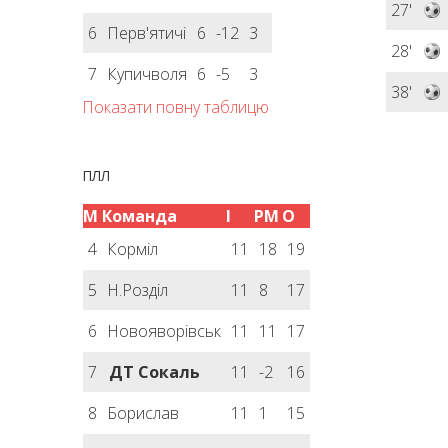
27'
6
Перв'ятичі
6
-12
3
28'
7
Купичволя
6
-5
3
38'
Показати повну таблицю
ПЛЛ
М
Команда
І
РМ
О
4
Корміл
11
18
19
5
Н.Розділ
11
8
17
6
Новояворівськ
11
11
17
7
ДТ Сокаль
11
-2
16
8
Борислав
11
1
15