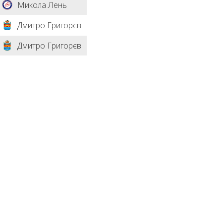
Микола Лень
Дмитро Григорєв
Дмитро Григорєв