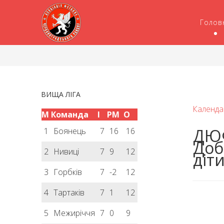
Голов
ВИЩА ЛІГА
Календа
М
Команда
І
РМ
О
ДЮФ
1
Боянець
7
16
16
Доб
2
Нивиці
7
9
12
діти
3
Горбків
7
-2
12
4
Тартаків
7
1
12
5
Межиріччя
7
0
9