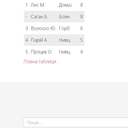
1
Лис М.
Домш
8
-
Саган Б.
Боян
8
3
Волоско Ю.
Горб
6
4
Парій А.
Нивц
5
5
Процик О.
Нивц
4
Повна таблиця