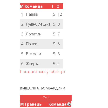
М
Команда
І
О
1
Павлів
5
12
2
Руда-Сілецька
5
9
3
Лопатин
5
7
4
Гірник
5
6
5
В.Мости
5
5
6
Жвирка
5
4
Показати повну таблицю
ВИЩА ЛІГА, БОМБАРДИРИ
Гол
М
Гравець
Команда