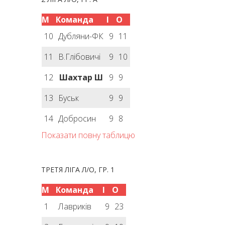
М
Команда
І
О
10
Дубляни-ФК
9
11
11
В.Глібовичі
9
10
12
Шахтар Ш
9
9
13
Буськ
9
9
14
Добросин
9
8
Показати повну таблицю
ТРЕТЯ ЛІГА Л/О, ГР. 1
М
Команда
І
О
1
Лавриків
9
23