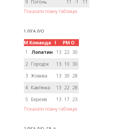
9
Погонь
11
-1
11
Показати повну таблицю
1 ЛІГА Л/О
М
Команда
І
РМ
О
1
Лопатин
13
22
30
2
Городок
13
10
30
3
Жовква
13
30
28
4
Кам'янка
13
22
28
5
Березів
13
17
23
Показати повну таблицю
2 ЛІГА Л/О, ГР. А