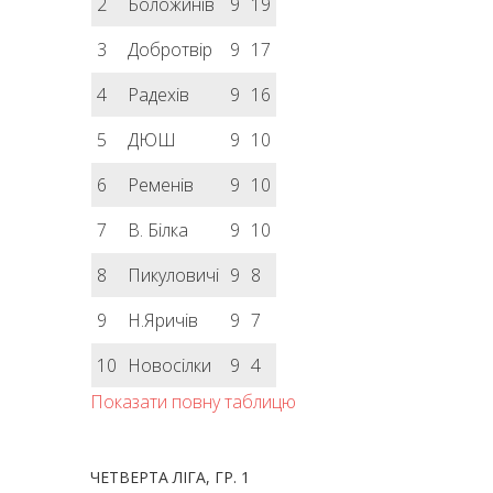
2
Боложинів
9
19
3
Добротвір
9
17
4
Радехів
9
16
5
ДЮШ
9
10
6
Ременів
9
10
7
В. Білка
9
10
8
Пикуловичі
9
8
9
Н.Яричів
9
7
10
Новосілки
9
4
Показати повну таблицю
ЧЕТВЕРТА ЛІГА, ГР. 1