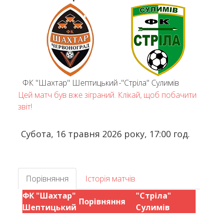
ФК "Шахтар" Шептицький
-
"Стріла" Сулимів
Цей матч був вже зіграний. Клікай, щоб побачити
звіт!
Субота, 16 травня 2026 року, 17:00 год.
Порівняння
Історія матчів
ФК "Шахтар"
"Стріла"
Порівняння
Шептицький
Сулимів