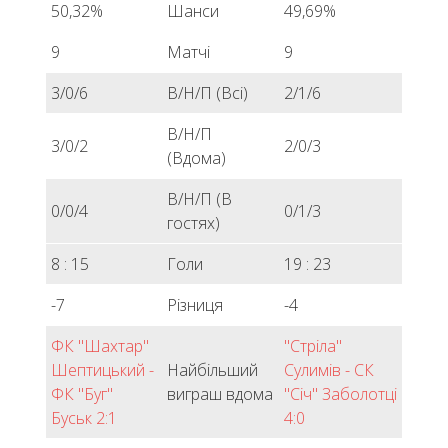
50,32%
Шанси
49,69%
9
Матчі
9
3/0/6
В/Н/П (Всі)
2/1/6
В/Н/П
3/0/2
2/0/3
(Вдома)
В/Н/П (В
0/0/4
0/1/3
гостях)
8 : 15
Голи
19 : 23
-7
Різниця
-4
ФК "Шахтар"
"Стріла"
Шептицький -
Найбільший
Сулимів - СК
ФК "Буг"
виграш вдома
"Січ" Заболотці
Буськ 2:1
4:0