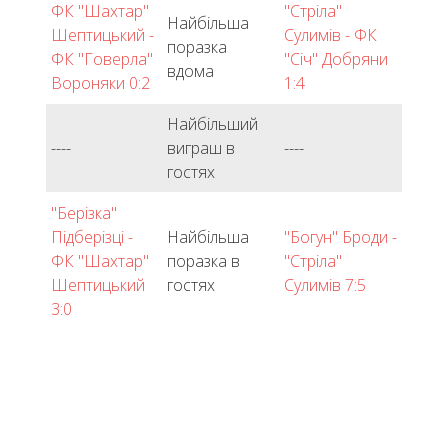
ФК "Шахтар"
"Стріла"
Найбільша
Шептицький -
Сулимів - ФК
поразка
ФК "Говерла"
"Січ" Добряни
вдома
Вороняки 0:2
1:4
Найбільший
----
виграш в
----
гостях
"Берізка"
Підберізці -
Найбільша
"Богун" Броди -
ФК "Шахтар"
поразка в
"Стріла"
Шептицький
гостях
Сулимів 7:5
3:0