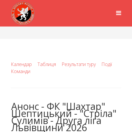
Календар
Таблиця
Результати туру
Події
Команди
Анонс - ФК "Шахтар"
Шептицький - "Стріла"
Сулимів - Друга ліга
Львівщини 2026