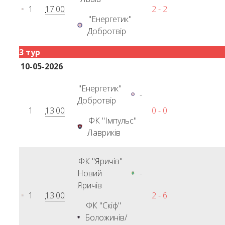
1
17:00
2 - 2
"Енергетик"
Добротвір
3 тур
10-05-2026
"Енергетик"
-
Добротвір
1
13:00
0 - 0
ФК "Імпульс"
Лавриків
ФК "Яричів"
Новий
-
Яричів
1
13:00
2 - 6
ФК "Скіф"
Боложинів/