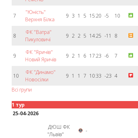
"Юність"
7
9
3
1
5
15:20
-5
10
Верхня Білка
ФК "Ватра"
8
9
2
2
5
14:25
-11
8
Пикуловичі
ФК "Яричів"
9
9
2
1
6
17:23
-6
7
Новий Яричів
ФК "Динамо"
10
9
1
1
7
10:33
-23
4
Новосілки
Всі групи
1 тур
25-04-2026
ДЮШ ФК
-
"Львів"