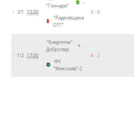
-
"Гончари"
2/1
15:00
3 - 4
"Радехівщина
ОТГ"
"Енергетик"
-
Добротвір
1/2
17:00
4 - 2
ФК
"Миколаїв"-2