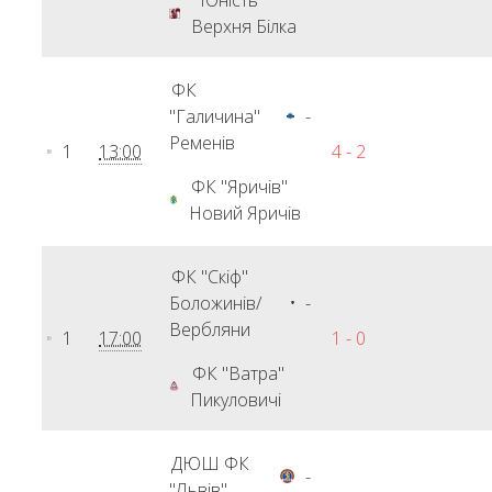
"Юність"
Верхня Білка
ФК
"Галичина"
-
Ременів
1
13:00
4 - 2
ФК "Яричів"
Новий Яричів
ФК "Скіф"
Боложинів/
-
Вербляни
1
17:00
1 - 0
ФК "Ватра"
Пикуловичі
ДЮШ ФК
-
"Львів"