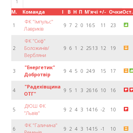
1
М.
Команда
І
В
Н
П
М'ячі
+/-
Очки
Ост
ФК "Імпульс"
1
9
7
2
0
16:5
11
23
Лавриків
ФК "Скіф"
2
Боложинів/
9
6
1
2
25:13
12
19
Вербляни
"Енергетик"
3
9
4
5
0
24:9
15
17
Добротвір
"Радехівщина
4
9
5
1
3
26:16
10
16
ОТГ"
ДЮШ ФК
5
9
2
4
3
14:16
-2
10
"Львів"
ФК "Галичина"
6
9
2
4
3
14:15
-1
10
Ременів