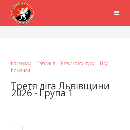
Календар
Таблиця
Результати туру
Події
Команди
Третя ліга Львівщини
2026 - Група 1