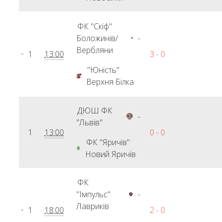
ФК "Скіф"
Боложинів/
-
Вербляни
1
13:00
3 - 0
"Юність"
Верхня Білка
ДЮШ ФК
-
"Львів"
1
13:00
0 - 0
ФК "Яричів"
Новий Яричів
ФК
"Імпульс"
-
Лавриків
1
18:00
2 - 0