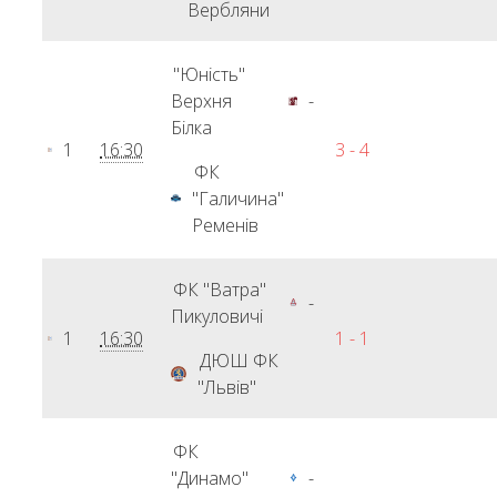
Вербляни
"Юність"
Верхня
-
Білка
1
16:30
3 - 4
ФК
"Галичина"
Ременів
ФК "Ватра"
-
Пикуловичі
1
16:30
1 - 1
ДЮШ ФК
"Львів"
ФК
"Динамо"
-