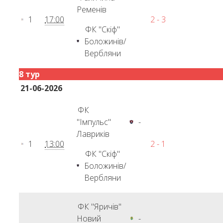
Ременів
1
17:00
2 - 3
ФК "Скіф"
Боложинів/
Вербляни
8 тур
21-06-2026
ФК
"Імпульс"
-
Лавриків
1
13:00
2 - 1
ФК "Скіф"
Боложинів/
Вербляни
ФК "Яричів"
Новий
-