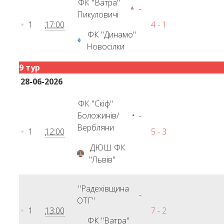
ФК "Ватра"
-
Пикуловичі
1
17:00
4 - 1
ФК "Динамо"
Новосілки
9 тур
28-06-2026
ФК "Скіф"
Боложинів/
-
Вербляни
1
12:00
5 - 3
ДЮШ ФК
"Львів"
"Радехівщина
-
ОТГ"
1
13:00
7 - 2
ФК "Ватра"