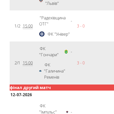
"Львів"
"Радехівщина
-
ОТГ"
1/2
15:00
3 - 0
ФК "Універ"
ФК
-
"Гончари"
2/1
15:00
3 - 0
ФК
"Галичина"
Ременів
фінал другий матч
12-07-2026
ФК
"Імпульс"
-