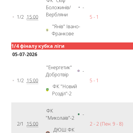
ФК "Скіф"
Боложинів/
-
Вербляни
1/2
15:00
5 - 1
"Янів" Івано-
Франкове
1/4 фіналу кубка ліги
05-07-2026
"Енергетик"
-
Добротвір
1/2
15:00
5 - 1
ФК "Новий
Розділ"-2
ФК
-
"Миколаїв"-2
2/1
15:00
2 - 2 (Пен. 9 - 8)
ДЮШ ФК