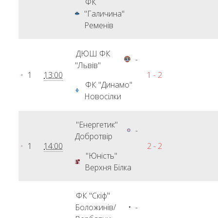
ФК
"Галичина"
Ременів
ДЮШ ФК
-
"Львів"
1
13:00
1 - 2
ФК "Динамо"
Новосілки
"Енергетик"
-
Добротвір
1
14:00
2 - 2
"Юність"
Верхня Білка
ФК "Скіф"
Боложинів/
-