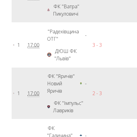
ФК "Ватра"
Пикуловичі
"Радехівщина
-
ОТГ"
1
17:00
3 - 3
ДЮШ ФК
"Львів"
ФК "Яричів"
Новий
-
Яричів
1
17:00
2 - 3
ФК "Імпульс"
Лавриків
ФК
"Галичина"
-