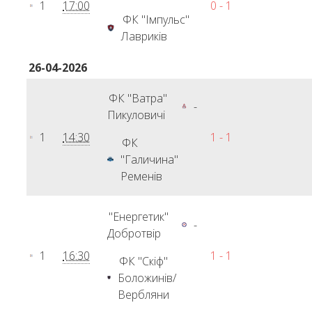
1
17:00
0 - 1
ФК "Імпульс"
Лавриків
26-04-2026
ФК "Ватра"
-
Пикуловичі
1
14:30
1 - 1
ФК
"Галичина"
Ременів
"Енергетик"
-
Добротвір
1
16:30
1 - 1
ФК "Скіф"
Боложинів/
Вербляни