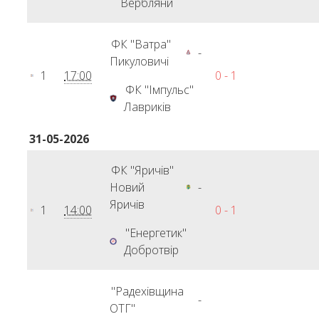
Вербляни
ФК "Ватра"
-
Пикуловичі
1
17:00
0 - 1
ФК "Імпульс"
Лавриків
31-05-2026
ФК "Яричів"
Новий
-
Яричів
1
14:00
0 - 1
"Енергетик"
Добротвір
"Радехівщина
-
ОТГ"