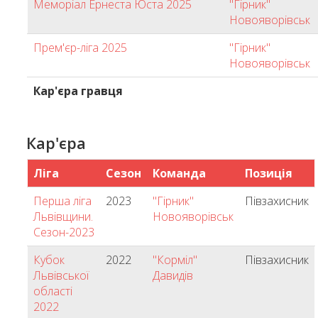
Меморіал Ернеста Юста 2025
"Гірник"
Новояворівськ
Прем'єр-ліга 2025
"Гірник"
Новояворівськ
Кар'єра гравця
Кар'єра
Ліга
Сезон
Команда
Позиція
Перша ліга
2023
"Гірник"
Півзахисник
Львівщини.
Новояворівськ
Сезон-2023
Кубок
2022
"Корміл"
Півзахисник
Львівської
Давидів
області
2022