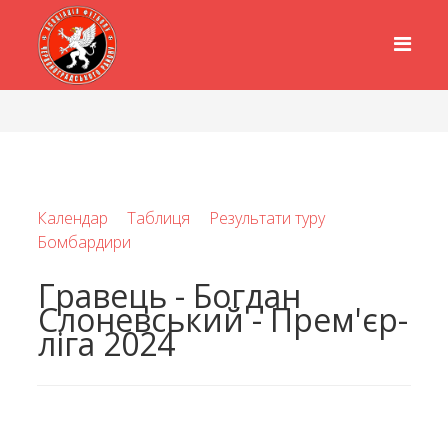
Календар
Таблиця
Результати туру
Бомбардири
Гравець - Богдан
Слоневський - Прем'єр-
ліга 2024