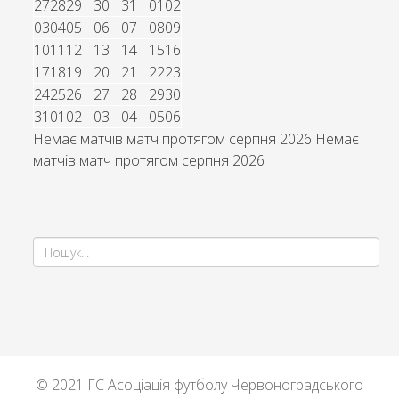
27
28
29
30
31
01
02
03
04
05
06
07
08
09
10
11
12
13
14
15
16
17
18
19
20
21
22
23
24
25
26
27
28
29
30
31
01
02
03
04
05
06
Немає матчів матч протягом серпня 2026
Немає
матчів матч протягом серпня 2026
© 2021 ГС Асоціація футболу Червоноградського