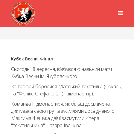
Кубок Весни. Фінал
Сьогодні, 8 вересня, відбувся фінальний матч
Кубка Весни ім. Якубовського.
За трофей боролися "Датський текстиль" (Сокаль)
та "Фенікс-Стефано-2" (Підмонастир).
Команда Підмонастиря, як більш досвідчена,
диктувала свою гру та зусиллями досвідченого
Максима Фещука двічі засмутили кіпера
"текстильників" Назара Іванківа.