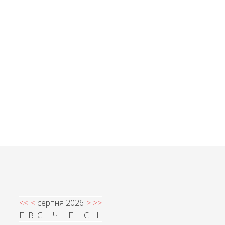
<<
<
серпня 2026
>
>>
П
В
С
Ч
П
С
Н