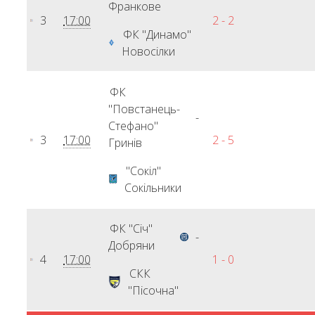
Франкове
3
17:00
2 - 2
ФК "Динамо"
Новосілки
ФК
"Повстанець-
-
Стефано"
3
17:00
2 - 5
Гринів
"Сокіл"
Сокільники
ФК "Січ"
-
Добряни
4
17:00
1 - 0
СКК
"Пісочна"