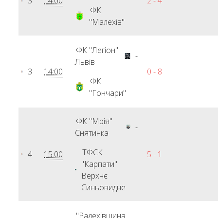
3
14:00
2 - 4
ФК
"Малехів"
ФК "Легіон"
-
Львів
3
14:00
0 - 8
ФК
"Гончари"
ФК "Мрія"
-
Снятинка
ТФСК
4
15:00
5 - 1
"Карпати"
Верхнє
Синьовидне
"Радехівщина