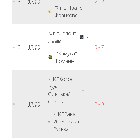
3
17:00
2 - 2
"Янів" Івано-
Франкове
ФК "Легіон"
-
Львів
3
17:00
3 - 7
"Камула"
Романів
ФК "Колос"
Руда-
-
Сілецька/
Сілець
1
17:00
2 - 0
ФК "Рава
2025" Рава-
Руська