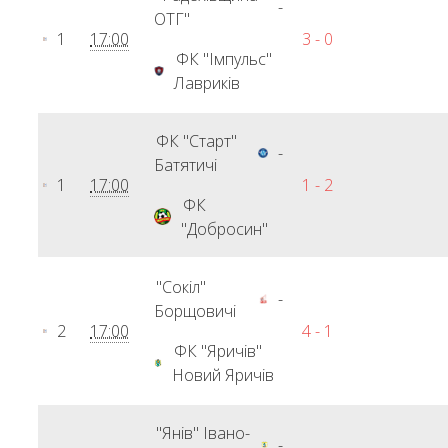
-
ОТГ"
1
17:00
3 - 0
ФК "Імпульс"
Лавриків
ФК "Старт"
-
Батятичі
1
17:00
1 - 2
ФК
"Добросин"
"Сокіл"
-
Борщовичі
2
17:00
4 - 1
ФК "Яричів"
Новий Яричів
"Янів" Івано-
-