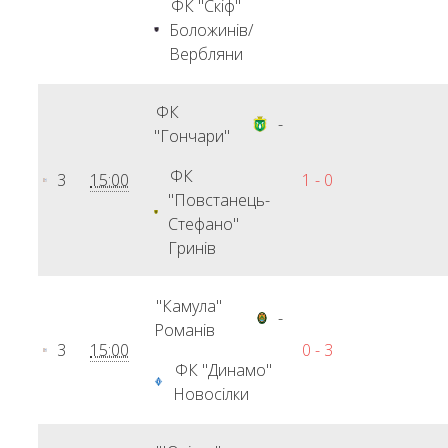
ФК "Скіф"
Боложинів/
Вербляни
ФК
-
"Гончари"
ФК
3
15:00
1 - 0
"Повстанець-
Стефано"
Гринів
"Камула"
-
Романів
3
15:00
0 - 3
ФК "Динамо"
Новосілки