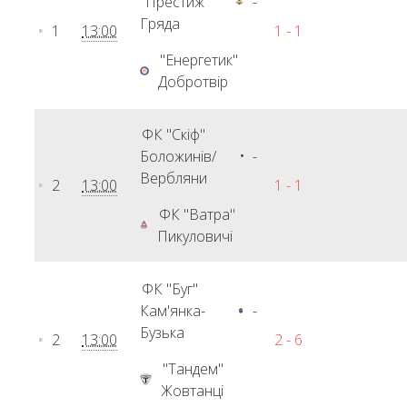
"Престиж"
-
Гряда
1
13:00
1 - 1
"Енергетик"
Добротвір
ФК "Скіф"
Боложинів/
-
Вербляни
2
13:00
1 - 1
ФК "Ватра"
Пикуловичі
ФК "Буг"
Кам'янка-
-
Бузька
2
13:00
2 - 6
"Тандем"
Жовтанці