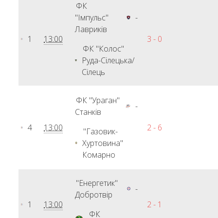
ФК
"Імпульс"
-
Лавриків
1
13:00
3 - 0
ФК "Колос"
Руда-Сілецька/
Сілець
ФК "Ураган"
-
Станків
4
13:00
2 - 6
"Газовик-
Хуртовина"
Комарно
"Енергетик"
-
Добротвір
1
13:00
2 - 1
ФК