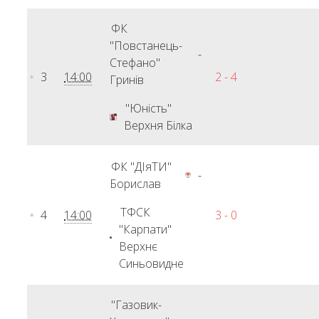
ФК
"Повстанець-
-
Стефано"
3
14:00
2 - 4
Гринів
"Юність"
Верхня Білка
ФК "ДІяТИ"
-
Борислав
ТФСК
4
14:00
3 - 0
"Карпати"
Верхнє
Синьовидне
"Газовик-