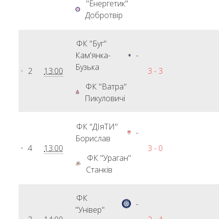
"Енергетик"
Добротвір
ФК "Буг"
Кам'янка-
-
Бузька
2
13:00
3 - 3
ФК "Ватра"
Пикуловичі
ФК "ДІяТИ"
-
Борислав
4
13:00
3 - 0
ФК "Ураган"
Станків
ФК
-
"Універ"