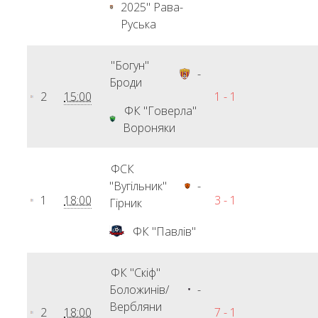
2025" Рава-
Руська
"Богун"
-
Броди
2
15:00
1 - 1
ФК "Говерла"
Вороняки
ФСК
"Вугільник"
-
1
18:00
3 - 1
Гірник
ФК "Павлів"
ФК "Скіф"
Боложинів/
-
Вербляни
2
18:00
7 - 1