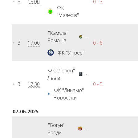
3
15:00
0 - 3
ФК
"Малехів"
"Камула"
-
Романів
3
17:00
0 - 6
ФК "Універ"
ФК "Легіон"
-
Львів
3
17:30
0 - 5
ФК "Динамо"
Новосілки
07-06-2025
"Богун"
-
Броди