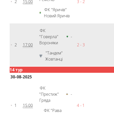
2
15:00
3 - 2
ФК "Яричів"
Новий Яричів
ФК
"Говерла"
-
Вороняки
2
17:00
2 - 3
"Тандем"
Жовтанці
14 тур
30-08-2025
ФК
"Престиж"
-
Гряда
1
15:00
4 - 1
ФК "Рава