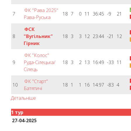
ФК "Рава 2025"
7
18
7
0
11
36:45
-9
21
Рава-Руська
ФСК
8
"Вугільник"
18
3
3
12
23:44
-21
12
Гірник
ФК "Колос"
9
Руда-Сілецька/
18
3
2
13
16:49
-33
11
Сілець
ФК "Старт"
10
18
1
1
16
14:97
-83
4
Батятичі
Детальніше
1 тур
27-04-2025