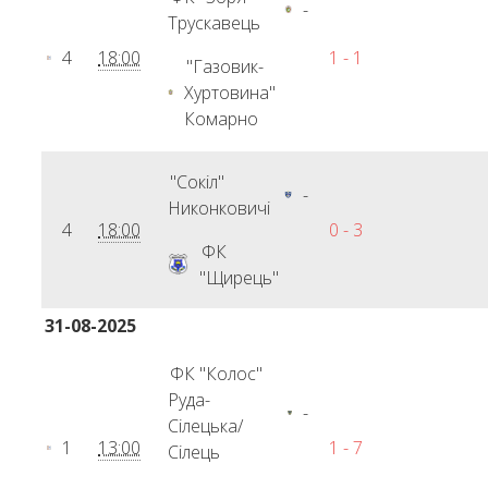
-
Трускавець
4
18:00
1 - 1
"Газовик-
Хуртовина"
Комарно
"Сокіл"
-
Никонковичі
4
18:00
0 - 3
ФК
"Щирець"
31-08-2025
ФК "Колос"
Руда-
-
Сілецька/
1
13:00
1 - 7
Сілець