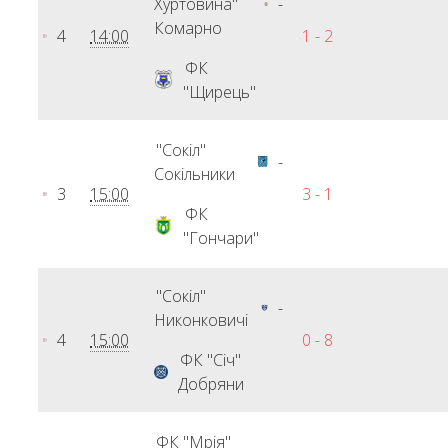
Хуртовина"
-
Комарно
4
14:00
1 - 2
ФК
"Щирець"
"Сокіл"
-
Сокільники
3
15:00
3 - 1
ФК
"Гончари"
"Сокіл"
-
Никонковичі
4
15:00
0 - 8
ФК "Січ"
Добряни
ФК "Мрія"