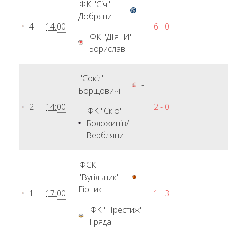
ФК "Січ"
-
Добряни
4
14:00
6 - 0
ФК "ДІяТИ"
Борислав
"Сокіл"
-
Борщовичі
2
14:00
2 - 0
ФК "Скіф"
Боложинів/
Вербляни
ФСК
"Вугільник"
-
Гірник
1
17:00
1 - 3
ФК "Престиж"
Гряда