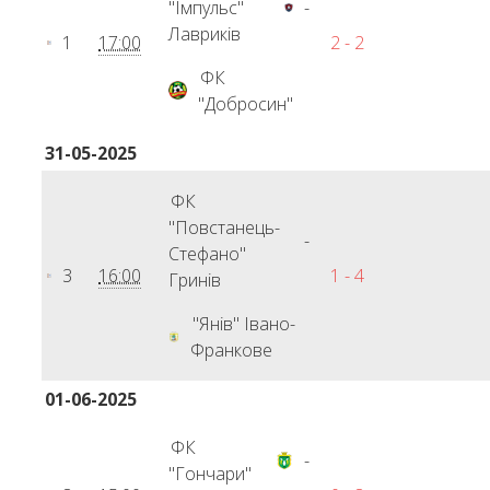
"Імпульс"
-
Лавриків
1
17:00
2 - 2
ФК
"Добросин"
31-05-2025
ФК
"Повстанець-
-
Стефано"
3
16:00
1 - 4
Гринів
"Янів" Івано-
Франкове
01-06-2025
ФК
-
"Гончари"