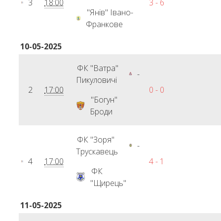
3
18:00
3 - 6
"Янів" Івано-
Франкове
10-05-2025
ФК "Ватра"
-
Пикуловичі
2
17:00
0 - 0
"Богун"
Броди
ФК "Зоря"
-
Трускавець
4
17:00
4 - 1
ФК
"Щирець"
11-05-2025