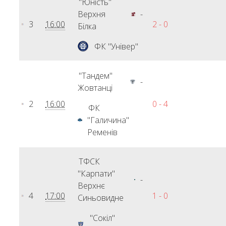
"Юність"
Верхня
-
3
16:00
2 - 0
Білка
ФК "Універ"
"Тандем"
-
Жовтанці
2
16:00
0 - 4
ФК
"Галичина"
Ременів
ТФСК
"Карпати"
-
Верхнє
4
17:00
1 - 0
Синьовидне
"Сокіл"