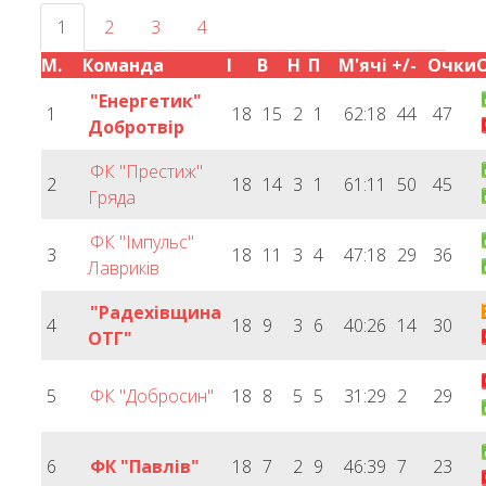
1
2
3
4
М.
Команда
І
В
Н
П
М'ячі
+/-
Очки
"Енергетик"
1
18
15
2
1
62:18
44
47
Добротвір
ФК "Престиж"
2
18
14
3
1
61:11
50
45
Гряда
ФК "Імпульс"
3
18
11
3
4
47:18
29
36
Лавриків
"Радехівщина
4
18
9
3
6
40:26
14
30
ОТГ"
5
ФК "Добросин"
18
8
5
5
31:29
2
29
6
ФК "Павлів"
18
7
2
9
46:39
7
23