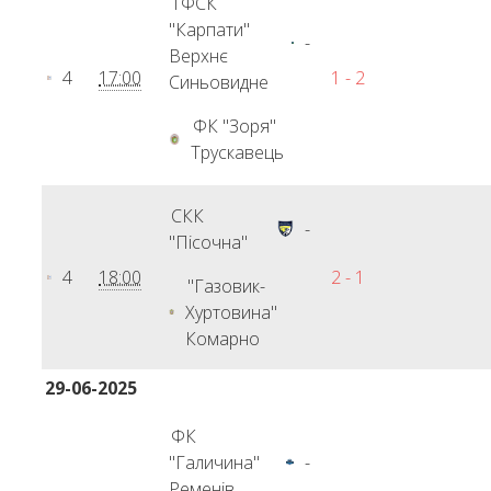
ТФСК
"Карпати"
-
Верхнє
4
17:00
1 - 2
Синьовидне
ФК "Зоря"
Трускавець
СКК
-
"Пісочна"
4
18:00
2 - 1
"Газовик-
Хуртовина"
Комарно
29-06-2025
ФК
"Галичина"
-
Ременів