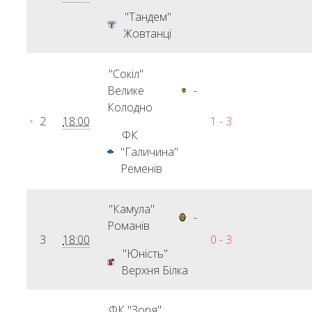
"Тандем"
Жовтанці
"Сокіл"
Велике
-
Колодно
2
18:00
1 - 3
ФК
"Галичина"
Ременів
"Камула"
-
Романів
3
18:00
0 - 3
"Юність"
Верхня Білка
ФК "Зоря"