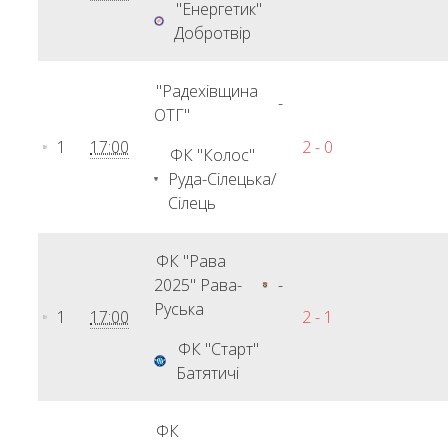
"Енергетик"
Добротвір
"Радехівщина
-
ОТГ"
1
17:00
2 - 0
ФК "Колос"
Руда-Сілецька/
Сілець
ФК "Рава
2025" Рава-
-
Руська
1
17:00
2 - 1
ФК "Старт"
Батятичі
ФК