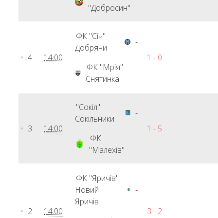
"Добросин"
ФК "Січ"
-
Добряни
4
14:00
1 - 0
ФК "Мрія"
Снятинка
"Сокіл"
-
Сокільники
3
14:00
1 - 5
ФК
"Малехів"
ФК "Яричів"
Новий
-
Яричів
2
14:00
3 - 2