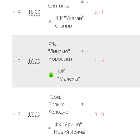
-
Снятинка
4
15:00
5 - 1
ФК "Ураган"
Станків
ФК
"Динамо"
-
Новосілки
3
16:00
1 - 4
ФК
"Малехів"
"Сокіл"
Велике
-
Колодно
2
17:00
3 - 0
ФК "Яричів"
Новий Яричів