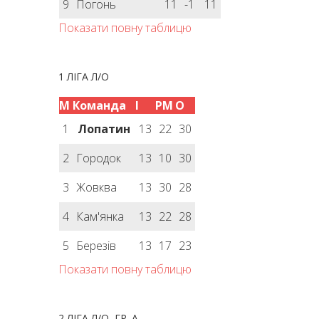
9
Погонь
11
-1
11
Показати повну таблицю
1 ЛІГА Л/О
М
Команда
І
РМ
О
1
Лопатин
13
22
30
2
Городок
13
10
30
3
Жовква
13
30
28
4
Кам'янка
13
22
28
5
Березів
13
17
23
Показати повну таблицю
2 ЛІГА Л/О, ГР. А