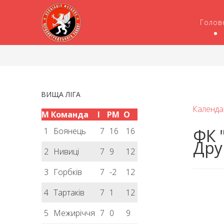
Голов
ВИЩА ЛІГА
Календа
М
Команда
І
РМ
О
ФК "
1
Боянець
7
16
16
Дру
2
Нивиці
7
9
12
3
Горбків
7
-2
12
4
Тартаків
7
1
12
5
Межиріччя
7
0
9