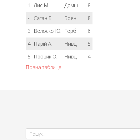
1
Лис М.
Домш
8
-
Саган Б.
Боян
8
3
Волоско Ю.
Горб
6
4
Парій А.
Нивц
5
5
Процик О.
Нивц
4
Повна таблиця