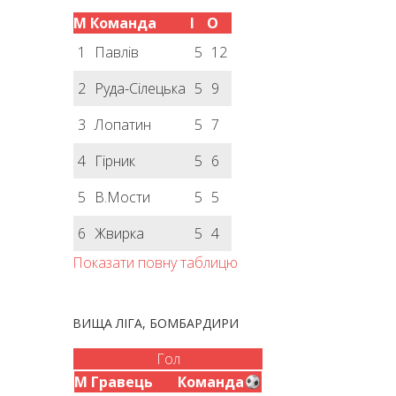
М
Команда
І
О
1
Павлів
5
12
2
Руда-Сілецька
5
9
3
Лопатин
5
7
4
Гірник
5
6
5
В.Мости
5
5
6
Жвирка
5
4
Показати повну таблицю
ВИЩА ЛІГА, БОМБАРДИРИ
Гол
М
Гравець
Команда