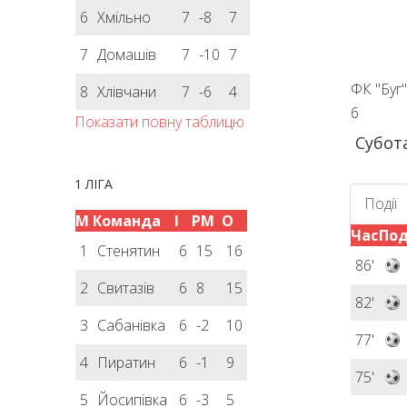
6
Хмільно
7
-8
7
7
Домашів
7
-10
7
ФК "Буг"
8
Хлівчани
7
-6
4
6
Показати повну таблицю
Субота
1 ЛІГА
Події
М
Команда
І
РМ
О
Час
Под
1
Стенятин
6
15
16
86'
2
Свитазів
6
8
15
82'
3
Сабанівка
6
-2
10
77'
4
Пиратин
6
-1
9
75'
5
Йосипівка
6
-3
5