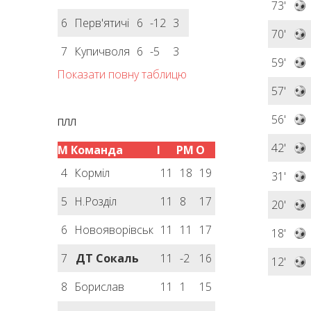
73'
6
Перв'ятичі
6
-12
3
70'
7
Купичволя
6
-5
3
59'
Показати повну таблицю
57'
56'
ПЛЛ
42'
М
Команда
І
РМ
О
4
Корміл
11
18
19
31'
5
Н.Розділ
11
8
17
20'
6
Новояворівськ
11
11
17
18'
7
ДТ Сокаль
11
-2
16
12'
8
Борислав
11
1
15