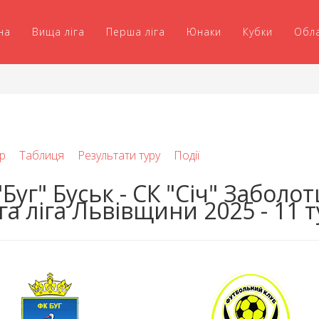
на
Вища ліга
Перша ліга
Юнаки
Кубки
Обл
р
Таблиця
Результати туру
Події
Буг" Буськ - СК "Січ" Заболотц
га ліга Львівщини 2025 - 11 т