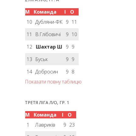
М
Команда
І
О
10
Дубляни-ФК
9
11
11
В.Глібовичі
9
10
12
Шахтар Ш
9
9
13
Буськ
9
9
14
Добросин
9
8
Показати повну таблицю
ТРЕТЯ ЛІГА Л/О, ГР. 1
М
Команда
І
О
1
Лавриків
9
23