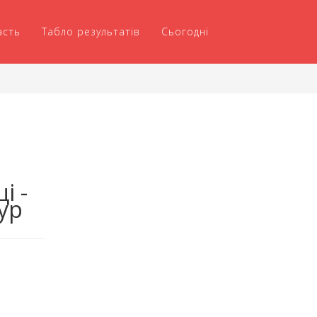
асть
Табло результатів
Сьогодні
і -
ур