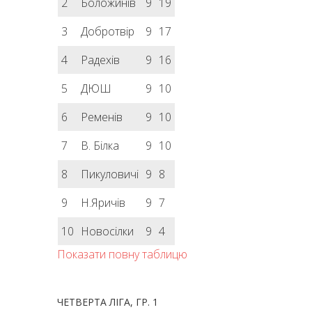
2
Боложинів
9
19
3
Добротвір
9
17
4
Радехів
9
16
5
ДЮШ
9
10
6
Ременів
9
10
7
В. Білка
9
10
8
Пикуловичі
9
8
9
Н.Яричів
9
7
10
Новосілки
9
4
Показати повну таблицю
ЧЕТВЕРТА ЛІГА, ГР. 1