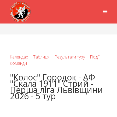
Календар
Таблиця
Результати туру
Події
Команди
"Колос" Городок - АФ
"Скала 1911" Стрий -
Перша ліга Львівщини
2026 - 5 тур