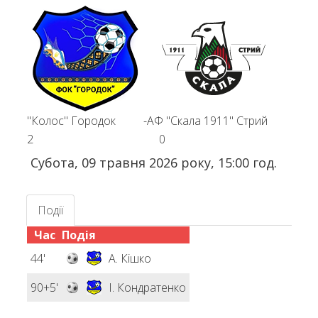
"Колос" Городок
-
АФ "Скала 1911" Стрий
2
0
Субота, 09 травня 2026 року, 15:00 год.
Події
Час
Подія
44'
А. Кішко
90+5'
І. Кондратенко