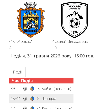
ФК "Жовква"
-
"Скала" Вільховець
4
0
Неділя, 31 травня 2026 року, 15:00 год.
Події
Час
Подія
39'
Б. Бойко (пенальті)
45+1'
Я. Шандра
47'
О. Кураш (пенальті)