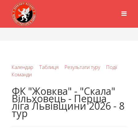
Календар
Таблиця
Результати туру
Події
Команди
ФК "Жовква" - "Скала"
Вільховець - Перша
ліга Львівщини 2026 - 8
тур