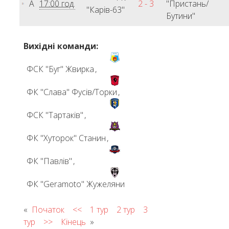
А
17:00 год.
2 - 3
"Пристань/
"Карів-63"
Бутини"
Вихідні команди:
ФСК "Буг" Жвирка
,
ФК "Слава" Фусів/Торки
,
ФСК "Тартаків"
,
ФК "Хуторок" Станин
,
ФК "Павлів"
,
ФК "Geramoto" Жужеляни
«
Початок
<<
1 тур
2 тур
3
тур
>>
Кінець
»