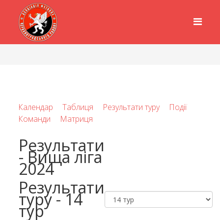
Календар
Таблиця
Результати туру
Події
Команди
Матриця
Результати
- Вища ліга
2024
Результати
туру - 14
тур