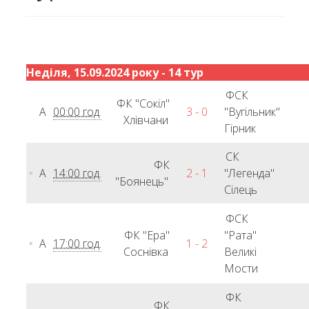
Неділя, 15.09.2024 року - 14 тур
ФСК
ФК "Сокіл"
А
00:00 год.
3 - 0
"Вугільник"
Хлівчани
Гірник
СК
ФК
А
14:00 год.
2 - 1
"Легенда"
"Боянець"
Сілець
ФСК
ФК "Ера"
"Рата"
А
17:00 год.
1 - 2
Соснівка
Великі
Мости
ФК
ФК