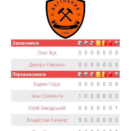
Захисники
Олег Жук
0
0
0
0
0
0
0
Дмитро Равлінко
0
0
0
0
0
0
0
Півзахисники
Вадим Герус
0
0
0
0
0
0
0
Іван Гремента
1
0
0
0
0
0
0
Юрій Завадський
0
0
0
0
0
0
1
Владислав Качмар
0
0
0
0
0
0
0