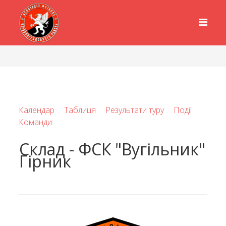
Календар
Таблиця
Результати туру
Події
Команди
Склад - ФСК "Вугільник"
Гірник