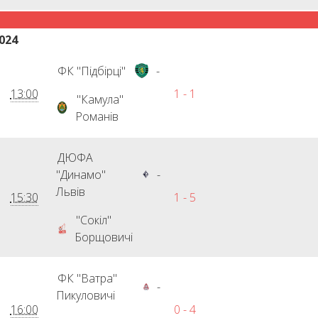
024
ФК "Підбірці"
-
13:00
1 - 1
"Камула"
Романів
ДЮФА
"Динамо"
-
Львів
15:30
1 - 5
"Сокіл"
Борщовичі
ФК "Ватра"
-
Пикуловичі
16:00
0 - 4