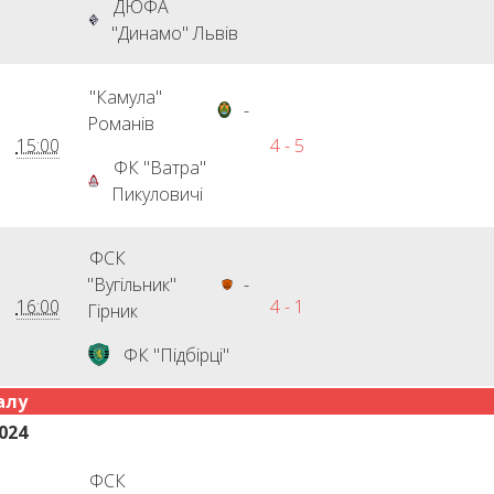
ДЮФА
"Динамо" Львів
"Камула"
-
Романів
15:00
4 - 5
ФК "Ватра"
Пикуловичі
ФСК
"Вугільник"
-
16:00
4 - 1
Гірник
ФК "Підбірці"
алу
024
ФСК