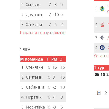
6
Хмільно
7
-8
7
1
Я
7
Домашів
7
-10
7
8
Хлівчани
7
-6
4
2
Показати повну таблицю
3
4
1 ЛІГА
Детальн
М
Команда
І
РМ
О
1
Стенятин
6
15
16
1 тур
06-10-2
2
Свитазів
6
8
15
3
Сабанівка
6
-2
10
2
4
Пиратин
6
-1
9
5
Йосипівка
6
-3
5