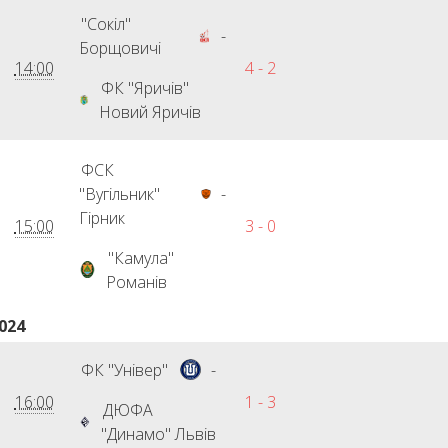
"Сокіл"
-
Борщовичі
14:00
4 - 2
ФК "Яричів"
Новий Яричів
ФСК
"Вугільник"
-
Гірник
15:00
3 - 0
"Камула"
Романів
024
ФК "Універ"
-
16:00
1 - 3
ДЮФА
"Динамо" Львів