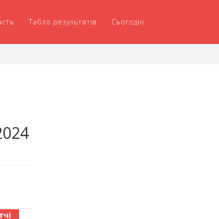
асть
Табло результатів
Сьогодні
2024
тчі