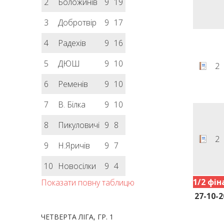
2
Боложинів
9
19
3
Добротвір
9
17
4
Радехів
9
16
5
ДЮШ
9
10
2
6
Ременів
9
10
7
В. Білка
9
10
8
Пикуловичі
9
8
2
9
Н.Яричів
9
7
10
Новосілки
9
4
1/2 фін
Показати повну таблицю
27-10-2
ЧЕТВЕРТА ЛІГА, ГР. 1