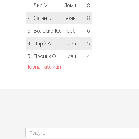
1
Лис М.
Домш
8
-
Саган Б.
Боян
8
3
Волоско Ю.
Горб
6
4
Парій А.
Нивц
5
5
Процик О.
Нивц
4
Повна таблиця