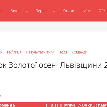
на
Вища ліга
Перша ліга
Юнаки
Кубки
Обл
р
Таблиця
Результати туру
Події
Команди
ок Золотої осені Львівщини 
2
оманда
І
В
Н
П
М'ячі
+/-
Очки
Ост.ма