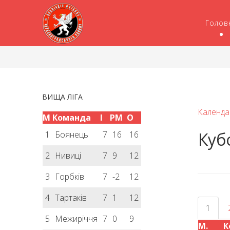
Голов
ВИЩА ЛІГА
Календа
М
Команда
І
РМ
О
Куб
1
Боянець
7
16
16
2
Нивиці
7
9
12
3
Горбків
7
-2
12
4
Тартаків
7
1
12
1
5
Межиріччя
7
0
9
М.
К