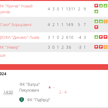
ФК "Яричів" Новий
4
3
0
1
13:11
2
9
ричів
"Сокіл" Борщовичі
4
2
1
1
14:9
5
7
ДЮФА "Динамо" Львів
3
1
0
2
6:10
-4
3
ФК "Універ"
3
0
1
2
3:6
-3
1
іше
024
ФК "Ватра"
-
Пикуловичі
14:00
2 - 4
ФК "Підбірці"