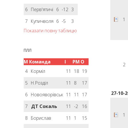
6
Перв'ятичі
6
-12
3
1
7
Купичволя
6
-5
3
Показати повну таблицю
ПЛЛ
М
Команда
І
РМ
О
2
4
Корміл
11
18
19
5
Н.Розділ
11
8
17
27-10-2
6
Новояворівськ
11
11
17
7
ДТ Сокаль
11
-2
16
1
8
Борислав
11
1
15