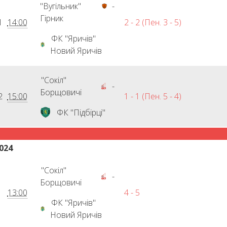
"Вугільник"
-
Гірник
1
14:00
2 - 2 (Пен. 3 - 5)
ФК "Яричів"
Новий Яричів
"Сокіл"
-
Борщовичі
2
15:00
1 - 1 (Пен. 5 - 4)
ФК "Підбірці"
024
"Сокіл"
-
Борщовичі
13:00
4 - 5
ФК "Яричів"
Новий Яричів