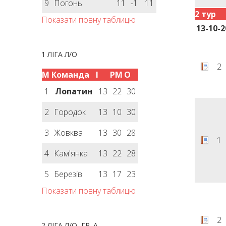
9
Погонь
11
-1
11
2 тур
Показати повну таблицю
13-10-2
1 ЛІГА Л/О
2
М
Команда
І
РМ
О
1
Лопатин
13
22
30
2
Городок
13
10
30
3
Жовква
13
30
28
1
4
Кам'янка
13
22
28
5
Березів
13
17
23
Показати повну таблицю
2
2 ЛІГА Л/О, ГР. А