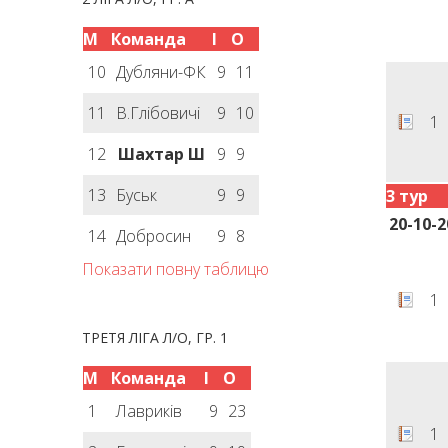
М
Команда
І
О
10
Дубляни-ФК
9
11
11
В.Глібовичі
9
10
1
12
Шахтар Ш
9
9
13
Буськ
9
9
3 тур
20-10-2
14
Добросин
9
8
Показати повну таблицю
1
ТРЕТЯ ЛІГА Л/О, ГР. 1
М
Команда
І
О
1
Лавриків
9
23
1