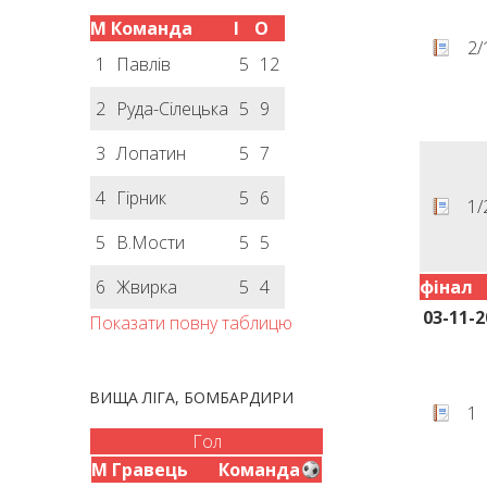
М
Команда
І
О
2/
1
Павлів
5
12
2
Руда-Сілецька
5
9
3
Лопатин
5
7
4
Гірник
5
6
1/
5
В.Мости
5
5
6
Жвирка
5
4
фінал
03-11-2
Показати повну таблицю
ВИЩА ЛІГА, БОМБАРДИРИ
1
Гол
М
Гравець
Команда