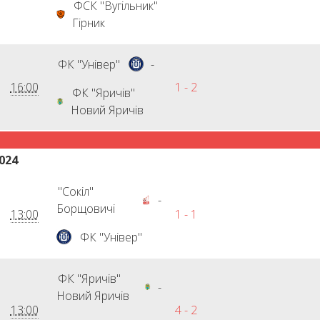
ФСК "Вугільник"
Гірник
ФК "Універ"
-
16:00
1 - 2
ФК "Яричів"
Новий Яричів
024
"Сокіл"
-
Борщовичі
13:00
1 - 1
ФК "Універ"
ФК "Яричів"
-
Новий Яричів
13:00
4 - 2