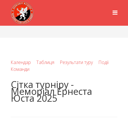
Календар
Таблиця
Результати туру
Події
Команди
Сітка турніру -
Меморіал Ернеста
Юста 2025